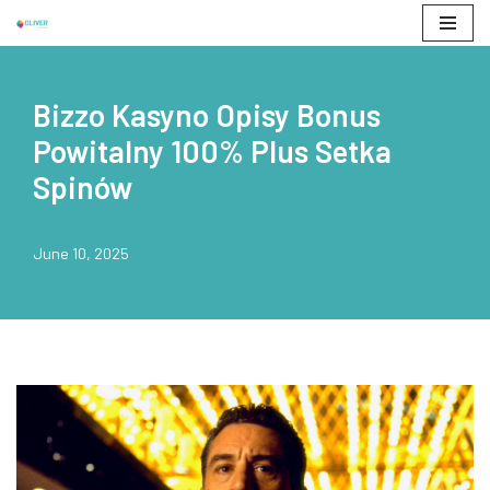
Skip
to
Bizzo Kasyno Opisy Bonus
content
Powitalny 100% Plus Setka
Spinów
June 10, 2025