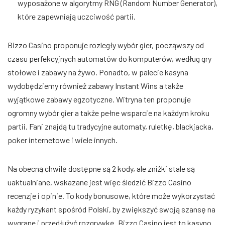
wyposażone w algorytmy RNG (Random Number Generator),
które zapewniają uczciwość partii.
Bizzo Casino proponuje rozległy wybór gier, począwszy od
czasu perfekcyjnych automatów do komputerów, według gry
stołowe i zabawy na żywo. Ponadto, w palecie kasyna
wydobędziemy również zabawy Instant Wins a także
wyjątkowe zabawy egzotyczne. Witryna ten proponuje
ogromny wybór gier a także pełne wsparcie na każdym kroku
partii. Fani znajdą tu tradycyjne automaty, ruletkę, blackjacka,
poker internetowe i wiele innych.
Na obecną chwilę dostępne są 2 kody, ale zniżki stale są
uaktualniane, wskazane jest więc śledzić Bizzo Casino
recenzje i opinie. To kody bonusowe, które może wykorzystać
każdy ryzykant spośród Polski, by zwiększyć swoją szansę na
wygrane i przedłużyć rozgrywkę. Bizzo Casino jest to kasyno