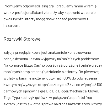
Promujemy odpowiedzialną grę i pracujemy ramię w ramię
wraz z profesjonalistami z branży, aby zapewnić wsparcie
gwoli tychże, którzy mogą doświadczać problemów z
hazardem.
Rozrywki Stołowe
Edycja przeglądarkowa jest znakomicie konstruowana i
oddaje demona kasyna wyjąwszy najmniejszych problemów.
Na komórce Bizzo Casino poglądy są porządne i opinie graczy
mobilnych komplementują działanie platformy. Do pierwszej
wpłaty w kasynie możemy otrzymać 100% do odwiedzenia
kwoty w najwyższym stopniu czterysta ZŁ, a co więcej aż 100
darmowych spinów na grę Dig Dig Digger/Mechanical Clover.
Tego Typu zastrzyk gotówki w połączeniu spośród free
slotami jest to świetna sprawa na rzecz hazardzistów, którzy