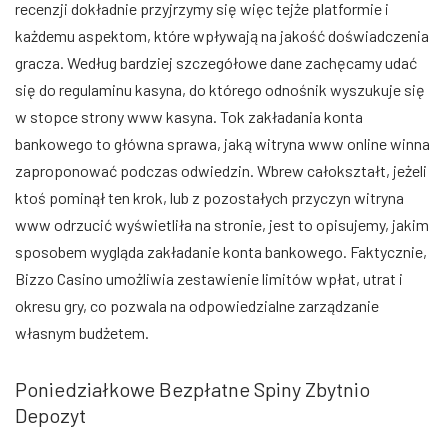
recenzji dokładnie przyjrzymy się więc tejże platformie i
każdemu aspektom, które wpływają na jakość doświadczenia
gracza. Według bardziej szczegółowe dane zachęcamy udać
się do regulaminu kasyna, do którego odnośnik wyszukuje się
w stopce strony www kasyna. Tok zakładania konta
bankowego to główna sprawa, jaką witryna www online winna
zaproponować podczas odwiedzin. Wbrew całokształt, jeżeli
ktoś pominął ten krok, lub z pozostałych przyczyn witryna
www odrzucić wyświetliła na stronie, jest to opisujemy, jakim
sposobem wygląda zakładanie konta bankowego. Faktycznie,
Bizzo Casino umożliwia zestawienie limitów wpłat, utrat i
okresu gry, co pozwala na odpowiedzialne zarządzanie
własnym budżetem.
Poniedziałkowe Bezpłatne Spiny Zbytnio
Depozyt