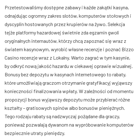
Przetestowaliśmy dostępne zabawy i każde zakątki kasyna,
odnajdując ogromny zakres slotów, komputerów stołowych i
dyscyplin hostowanych przez krupierów na żywo. Selekcja
tejże platformy hazardowej świetnie zda egzamin gwoli
oryginalnych internautów, którzy chcą zapoznać się wraz z
światem kasynowym, wyrobić własne recenzje i poznać Bizzo
Casino recenzje wraz z Lokalny. Warto zagrać w tym kasynie,
by odkryć nową jakość hazardu w ciekawej oprawie wizualnej.
Bonusy bez depozytu w kasynach internetowego to rabaty,
które umożliwiają graczom otrzymanie gratyfikacyj wyjąwszy
konieczności finalizowania wpłaty. W zależności od momentu
propozycji bonus wyjąwszy depozytu może przybierać różne
kształty – gratisowych spinów albo bonusów pieniężnych.
Tego rodzaju rabaty są nadzwyczaj pożądane dla graczy,
ponieważ pozwalają dywanom na wypróbowanie komputerów
bezpiecznie utraty pieniędzy.