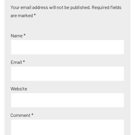
Your email address will not be published.
A
Required fields
are marked
lt
*
e
r
Name
*
n
a
ti
Email
*
v
e
:
Website
Comment
*