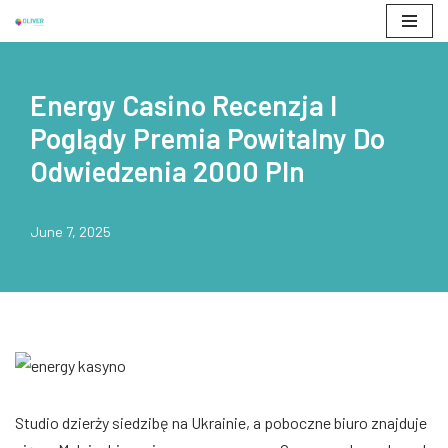
Skip
to
Energy Casino Recenzja I
content
Poglądy Premia Powitalny Do
Odwiedzenia 2000 Pln
June 7, 2025
Studio dzierży siedzibę na Ukrainie, a poboczne biuro znajduje