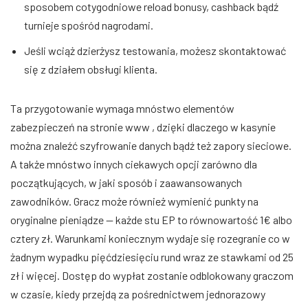
sposobem cotygodniowe reload bonusy, cashback bądź
turnieje spośród nagrodami.
Jeśli wciąż dzierżysz testowania, możesz skontaktować
się z działem obsługi klienta.
Ta przygotowanie wymaga mnóstwo elementów
zabezpieczeń na stronie www , dzięki dlaczego w kasynie
można znaleźć szyfrowanie danych bądź też zapory sieciowe.
A także mnóstwo innych ciekawych opcji zarówno dla
początkujących, w jaki sposób i zaawansowanych
zawodników. Gracz może również wymienić punkty na
oryginalne pieniądze — każde stu EP to równowartość 1€ albo
cztery zł. Warunkami koniecznym wydaje się rozegranie co w
żadnym wypadku pięćdziesięciu rund wraz ze stawkami od 25
zł i więcej. Dostęp do wypłat zostanie odblokowany graczom
w czasie, kiedy przejdą za pośrednictwem jednorazowy