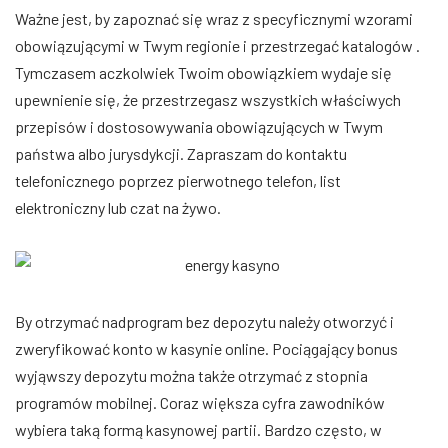
Ważne jest, by zapoznać się wraz z specyficznymi wzorami
obowiązującymi w Twym regionie i przestrzegać katalogów .
Tymczasem aczkolwiek Twoim obowiązkiem wydaje się
upewnienie się, że przestrzegasz wszystkich właściwych
przepisów i dostosowywania obowiązujących w Twym
państwa albo jurysdykcji. Zapraszam do kontaktu
telefonicznego poprzez pierwotnego telefon, list
elektroniczny lub czat na żywo.
By otrzymać nadprogram bez depozytu należy otworzyć i
zweryfikować konto w kasynie online. Pociągający bonus
wyjąwszy depozytu można także otrzymać z stopnia
programów mobilnej. Coraz większa cyfra zawodników
wybiera taką formą kasynowej partii. Bardzo często, w