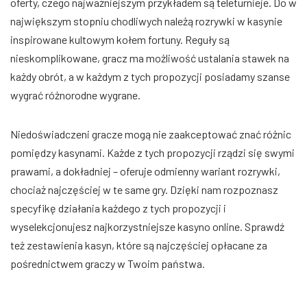
oferty, czego najważniejszym przykładem są teleturnieje. Do w
największym stopniu chodliwych należą rozrywki w kasynie
inspirowane kultowym kołem fortuny. Reguły są
nieskomplikowane, gracz ma możliwość ustalania stawek na
każdy obrót, a w każdym z tych propozycji posiadamy szanse
wygrać różnorodne wygrane.
Niedoświadczeni gracze mogą nie zaakceptować znać różnic
pomiędzy kasynami. Każde z tych propozycji rządzi się swymi
prawami, a dokładniej – oferuje odmienny wariant rozrywki,
chociaż najczęściej w te same gry. Dzięki nam rozpoznasz
specyfikę działania każdego z tych propozycji i
wyselekcjonujesz najkorzystniejsze kasyno online. Sprawdź
też zestawienia kasyn, które są najczęściej opłacane za
pośrednictwem graczy w Twoim państwa.