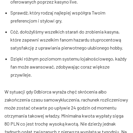
oferowanych poprzez kasyno live.
Sprawdź, który rodzaj najlepiej współgra Twoim
preferencjom i stylowi gry.
Cóż, dołożyliśmy wszelkich starań do zrobienia kasyna,
które zapewni wszelkim fanom hazardu stuprocentową
satysfakcję z uprawiania pierwotnego ulubionego hobby.
Dzięki różnym poziomom systemu lojalnościowego, każdy
fan może awansować, zdobywając coraz większe
przywileje.
W sytuacji gdy Odbiorca wyraża chęć skrócenia albo
zakończenia czasu samowykluczenia, rachunek rozliczeniowy
może zostać otwarte po upływie 24 godzin od momentu
otrzymania takowej władzy. Minimalna kwota wypłaty sięga
80 PLN co jest trochę wysoką kwotą. Nie dzierży jednak
żadnych opłat związanych z pierwszą wypłatą w tygodniu. Na