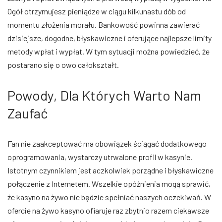
Ogół otrzymujesz pieniądze w ciągu kilkunastu dób od
momentu złożenia morału. Bankowość powinna zawierać
dzisiejsze, dogodne, błyskawiczne i oferujące najlepsze limity
metody wpłat i wypłat. W tym sytuacji można powiedzieć, że
postarano się o owo całokształt.
Powody, Dla Których Warto Nam
Zaufać
Fan nie zaakceptować ma obowiązek ściągać dodatkowego
oprogramowania, wystarczy utrwalone profil w kasynie.
Istotnym czynnikiem jest aczkolwiek porządne i błyskawiczne
połączenie z Internetem. Wszelkie opóźnienia mogą sprawić,
że kasyno na żywo nie będzie spełniać naszych oczekiwań. W
ofercie na żywo kasyno ofiaruje raz zbytnio razem ciekawsze