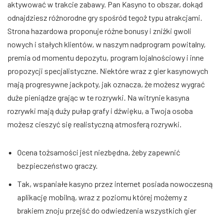
aktywować w trakcie zabawy. Pan Kasyno to obszar, dokąd
odnajdziesz różnorodne gry spośród tegoż typu atrakcjami.
Strona hazardowa proponuje różne bonusy i zniżki gwoli
nowych i stałych klientów, w naszym nadprogram powitalny,
premia od momentu depozytu, program lojalnościowy i inne
propozycji specjalistyczne. Niektóre wraz z gier kasynowych
mają progresywne jackpoty, jak oznacza, że możesz wygrać
duże pieniądze grając w te rozrywki. Na witrynie kasyna
rozrywki mają duży pułap grafy i dźwięku, a Twoja osoba
możesz cieszyć się realistyczną atmosferą rozrywki.
Ocena tożsamości jest niezbędna, żeby zapewnić
bezpieczeństwo graczy.
Tak, wspaniałe kasyno przez internet posiada nowoczesną
aplikację mobilną, wraz z poziomu której możemy z
brakiem znoju przejść do odwiedzenia wszystkich gier