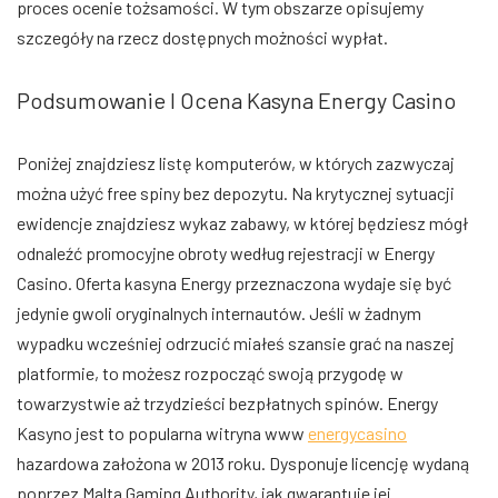
proces ocenie tożsamości. W tym obszarze opisujemy
szczegóły na rzecz dostępnych możności wypłat.
Podsumowanie I Ocena Kasyna Energy Casino
Poniżej znajdziesz listę komputerów, w których zazwyczaj
można użyć free spiny bez depozytu. Na krytycznej sytuacji
ewidencje znajdziesz wykaz zabawy, w której będziesz mógł
odnaleźć promocyjne obroty według rejestracji w Energy
Casino. Oferta kasyna Energy przeznaczona wydaje się być
jedynie gwoli oryginalnych internautów. Jeśli w żadnym
wypadku wcześniej odrzucić miałeś szansie grać na naszej
platformie, to możesz rozpocząć swoją przygodę w
towarzystwie aż trzydzieści bezpłatnych spinów. Energy
Kasyno jest to popularna witryna www
energycasino
hazardowa założona w 2013 roku. Dysponuje licencję wydaną
poprzez Malta Gaming Authority, jak gwarantuje jej