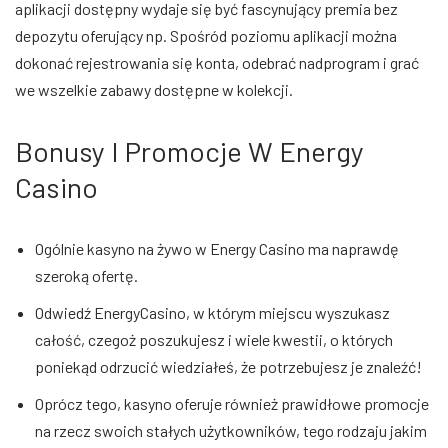
aplikacji dostępny wydaje się być fascynujący premia bez
depozytu oferujący np. Spośród poziomu aplikacji można
dokonać rejestrowania się konta, odebrać nadprogram i grać
we wszelkie zabawy dostępne w kolekcji.
Bonusy I Promocje W Energy
Casino
Ogólnie kasyno na żywo w Energy Casino ma naprawdę
szeroką ofertę.
Odwiedź EnergyCasino, w którym miejscu wyszukasz
całość, czegoż poszukujesz i wiele kwestii, o których
poniekąd odrzucić wiedziałeś, że potrzebujesz je znaleźć!
Oprócz tego, kasyno oferuje również prawidłowe promocje
na rzecz swoich stałych użytkowników, tego rodzaju jakim