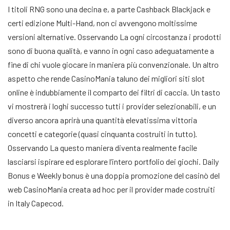
I titoli RNG sono una decina e, a parte Cashback Blackjack e
certi edizione Multi-Hand, non ci avvengono moltissime
versioni alternative. Osservando La ogni circostanza i prodotti
sono di buona qualità, e vanno in ogni caso adeguatamente a
fine di chi vuole giocare in maniera più convenzionale. Un altro
aspetto che rende CasinoMania taluno dei migliori siti slot
online è indubbiamente il comparto dei filtri di caccia. Un tasto
vi mostrerà i loghi successo tutti i provider selezionabili, e un
diverso ancora aprirà una quantità elevatissima vittoria
concetti e categorie (quasi cinquanta costruiti in tutto).
Osservando La questo maniera diventa realmente facile
lasciarsi ispirare ed esplorare l’intero portfolio dei giochi. Daily
Bonus e Weekly bonus è una doppia promozione del casinò del
web CasinoMania creata ad hoc per il provider made costruiti
in Italy Capecod.