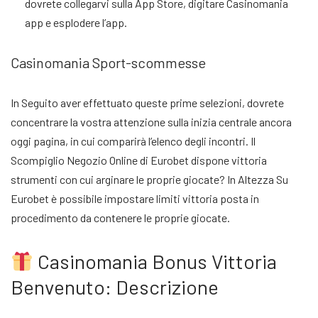
dovrete collegarvi sulla App Store, digitare Casinomania
app e esplodere l’app.
Casinomania Sport-scommesse
In Seguito aver effettuato queste prime selezioni, dovrete
concentrare la vostra attenzione sulla inizia centrale ancora
oggi pagina, in cui comparirà l’elenco degli incontri. Il
Scompiglio Negozio Online di Eurobet dispone vittoria
strumenti con cui arginare le proprie giocate? In Altezza Su
Eurobet è possibile impostare limiti vittoria posta in
procedimento da contenere le proprie giocate.
Casinomania Bonus Vittoria
Benvenuto: Descrizione