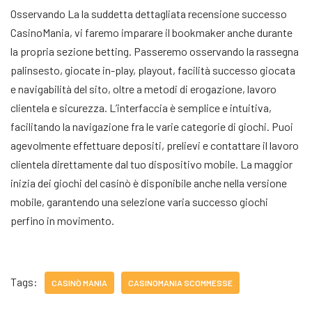
Osservando La la suddetta dettagliata recensione successo
CasinoMania, vi faremo imparare il bookmaker anche durante
la propria sezione betting. Passeremo osservando la rassegna
palinsesto, giocate in-play, playout, facilità successo giocata
e navigabilità del sito, oltre a metodi di erogazione, lavoro
clientela e sicurezza. L’interfaccia è semplice e intuitiva,
facilitando la navigazione fra le varie categorie di giochi. Puoi
agevolmente effettuare depositi, prelievi e contattare il lavoro
clientela direttamente dal tuo dispositivo mobile. La maggior
inizia dei giochi del casinò è disponibile anche nella versione
mobile, garantendo una selezione varia successo giochi
perfino in movimento.
Tags:
CASINÒ MANIA
CASINOMANIA SCOMMESSE