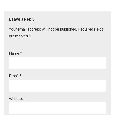
Leave a Reply
Your email address will not be published.
A
Required fields
are marked
lt
*
e
r
Name
*
n
a
ti
Email
*
v
e
:
Website