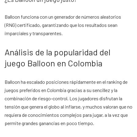
Balloon funciona con un generador de números aleatorios
(RNG) certificado, garantizando que los resultados sean
imparciales y transparentes.
Análisis de la popularidad del
juego Balloon en Colombia
Balloon ha escalado posiciones rápidamente en el ranking de
juegos preferidos en Colombia gracias a su sencillez y la
combinación de riesgo-control. Los jugadores disfrutan la
tensión que genera el globo al inflarse, y muchos valoran que no
requiera de conocimientos complejos para jugar, a la vez que
permite grandes ganancias en poco tiempo.