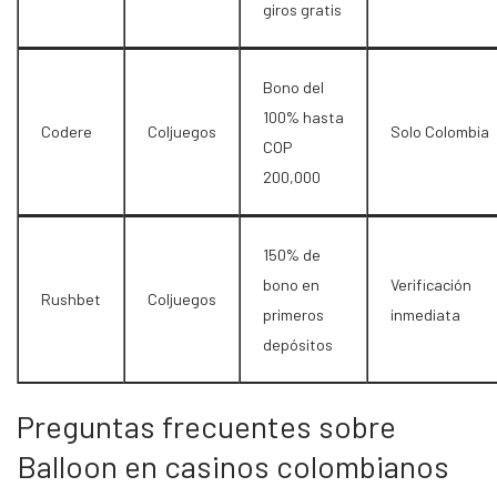
giros gratis
Bono del
100% hasta
Codere
Coljuegos
Solo Colombia
COP
200,000
150% de
bono en
Verificación
Rushbet
Coljuegos
primeros
inmediata
depósitos
Preguntas frecuentes sobre
Balloon en casinos colombianos