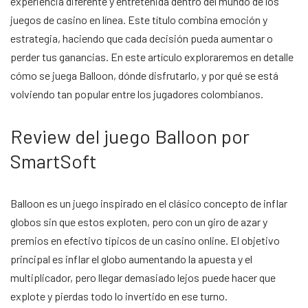
experiencia diferente y entretenida dentro del mundo de los
juegos de casino en línea. Este título combina emoción y
estrategia, haciendo que cada decisión pueda aumentar o
perder tus ganancias. En este artículo exploraremos en detalle
cómo se juega Balloon, dónde disfrutarlo, y por qué se está
volviendo tan popular entre los jugadores colombianos.
Review del juego Balloon por
SmartSoft
Balloon es un juego inspirado en el clásico concepto de inflar
globos sin que estos exploten, pero con un giro de azar y
premios en efectivo típicos de un casino online. El objetivo
principal es inflar el globo aumentando la apuesta y el
multiplicador, pero llegar demasiado lejos puede hacer que
explote y pierdas todo lo invertido en ese turno.