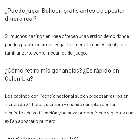
¿Puedo jugar Balloon gratis antes de apostar
dinero real?
Sí, muchos casinos en línea ofrecen una versión demo donde
puedes practicar sin arriesgar tu dinero, lo que es ideal para
familiarizarte con la mecánica del juego.
¿Cómo retiro mis ganancias? ¿Es rápido en
Colombia?
Los casinos con licencia nacional suelen procesar retiros en
menos de 24 horas, siempre y cuando cumplas con los
requisitos de verificación y no haya promociones vigentes que
exijan apostarlo primero.
¿Es Balloon un juego justo?