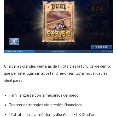
Una de las grandes ventajas de Pirots 3 es la función de demo,
que permite jugar sin apostar dinero real. Esta modalidad es
ideal para:
Familiarizarse con la mecánica del juego.
Testear estrategias sin presión financiera.
Disfrutar de la atmósfera y diseño de ELK Studios.