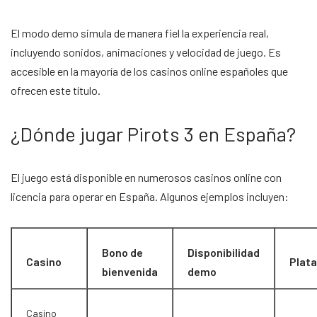
El modo demo simula de manera fiel la experiencia real,
incluyendo sonidos, animaciones y velocidad de juego. Es
accesible en la mayoría de los casinos online españoles que
ofrecen este título.
¿Dónde jugar Pirots 3 en España?
El juego está disponible en numerosos casinos online con
licencia para operar en España. Algunos ejemplos incluyen:
Bono de
Disponibilidad
Casino
Plat
bienvenida
demo
Casino