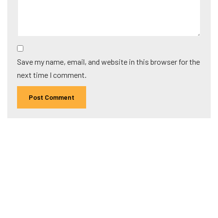
Save my name, email, and website in this browser for the
next time I comment.