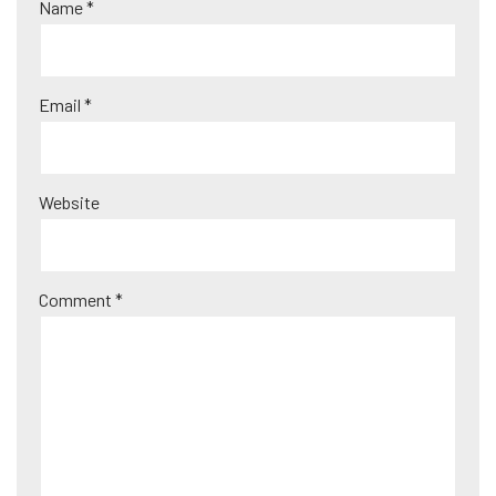
Name
*
n
a
ti
Email
*
v
e
:
Website
Comment
*