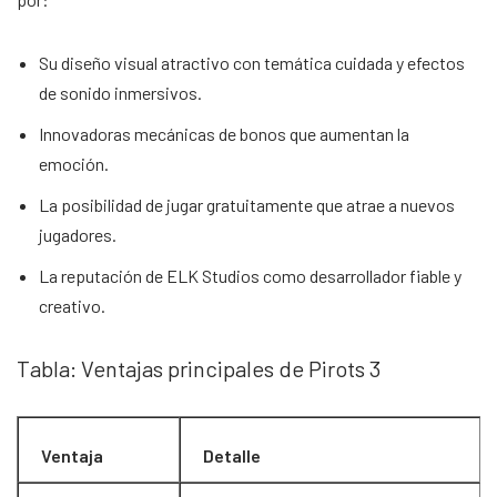
Su diseño visual atractivo con temática cuidada y efectos
de sonido inmersivos.
Innovadoras mecánicas de bonos que aumentan la
emoción.
La posibilidad de jugar gratuitamente que atrae a nuevos
jugadores.
La reputación de ELK Studios como desarrollador fiable y
creativo.
Tabla: Ventajas principales de Pirots 3
Ventaja
Detalle