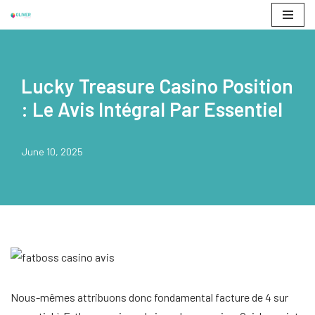
Skip
to
content
Lucky Treasure Casino Position
: Le Avis Intégral Par Essentiel
June 10, 2025
Nous-mêmes attribuons donc fondamental facture de 4 sur