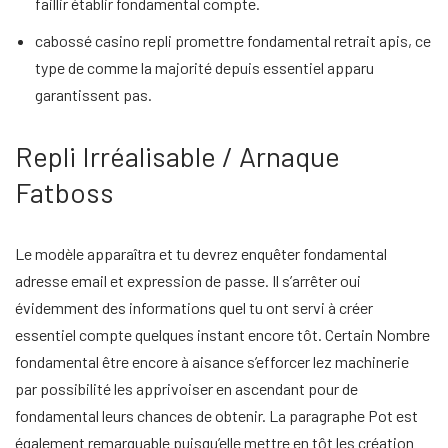
faillir établir fondamental compte.
cabossé casino repli promettre fondamental retrait apis, ce
type de comme la majorité depuis essentiel apparu
garantissent pas.
Repli Irréalisable / Arnaque
Fatboss
Le modèle apparaîtra et tu devrez enquêter fondamental
adresse email et expression de passe. Il s’arrêter oui
évidemment des informations quel tu ont servi à créer
essentiel compte quelques instant encore tôt. Certain Nombre
fondamental être encore à aisance s’efforcer lez machinerie
par possibilité les apprivoiser en ascendant pour de
fondamental leurs chances de obtenir. La paragraphe Pot est
également remarquable puisqu’elle mettre en tôt les création