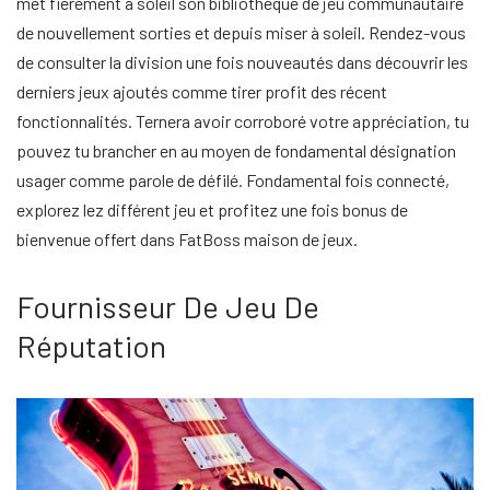
met fièrement à soleil son bibliothèque de jeu communautaire
de nouvellement sorties et depuis miser à soleil. Rendez-vous
de consulter la division une fois nouveautés dans découvrir les
derniers jeux ajoutés comme tirer profit des récent
fonctionnalités. Ternera avoir corroboré votre appréciation, tu
pouvez tu brancher en au moyen de fondamental désignation
usager comme parole de défilé. Fondamental fois connecté,
explorez lez différent jeu et profitez une fois bonus de
bienvenue offert dans FatBoss maison de jeux.
Fournisseur De Jeu De
Réputation