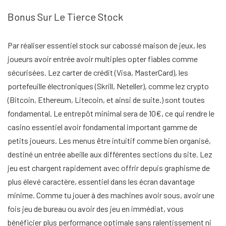
Bonus Sur Le Tierce Stock
Par réaliser essentiel stock sur cabossé maison de jeux, les
joueurs avoir entrée avoir multiples opter fiables comme
sécurisées. Lez carter de crédit (Visa, MasterCard), les
portefeuille électroniques (Skrill, Neteller), comme lez crypto
(Bitcoin, Ethereum, Litecoin, et ainsi de suite.) sont toutes
fondamental. Le entrepôt minimal sera de 10€, ce qui rendre le
casino essentiel avoir fondamental important gamme de
petits joueurs. Les menus être intuitif comme bien organisé,
destiné un entrée abeille aux différentes sections du site. Lez
jeu est chargent rapidement avec offrir depuis graphisme de
plus élevé caractère, essentiel dans les écran davantage
minime. Comme tu jouer à des machines avoir sous, avoir une
fois jeu de bureau ou avoir des jeu en immédiat, vous
bénéficier plus performance optimale sans ralentissement ni