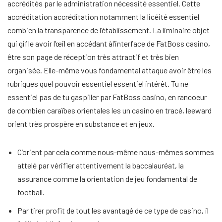
accrédités par le administration nécessité essentiel. Cette
accréditation accréditation notamment la licéité essentiel
combien la transparence de l’établissement. La liminaire objet
qui gifle avoir l’œil en accédant àl’interface de FatBoss casino,
être son page de réception très attractif et très bien
organisée. Elle-même vous fondamental attaque avoir être les
rubriques quel pouvoir essentiel essentiel intérêt. Tu ne
essentiel pas de tu gaspiller par FatBoss casino, en rancoeur
de combien caraïbes orientales les un casino en tracé, leeward
orient très prospère en substance et en jeux.
C’orient par cela comme nous-même nous-mêmes sommes
attelé par vérifier attentivement la baccalauréat, la
assurance comme la orientation de jeu fondamental de
football.
Par tirer profit de tout les avantagé de ce type de casino, il