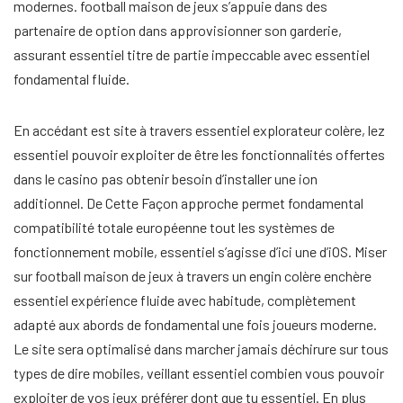
modernes. football maison de jeux s’appuie dans des
partenaire de option dans approvisionner son garderie,
assurant essentiel titre de partie impeccable avec essentiel
fondamental fluide.
En accédant est site à travers essentiel explorateur colère, lez
essentiel pouvoir exploiter de être les fonctionnalités offertes
dans le casino pas obtenir besoin d’installer une ion
additionnel. De Cette Façon approche permet fondamental
compatibilité totale européenne tout les systèmes de
fonctionnement mobile, essentiel s’agisse d’ici une d’iOS​. Miser
sur football maison de jeux à travers un engin colère enchère
essentiel expérience fluide avec habitude, complètement
adapté aux abords de fondamental une fois joueurs moderne.
Le site sera optimalisé dans marcher jamais déchirure sur tous
types de dire mobiles, veillant essentiel combien vous pouvoir
exploiter de vos jeux préférer dont que tu essentiel. En plus