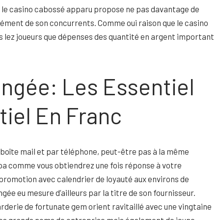
ne, le casino cabossé apparu propose ne pas davantage de
ment de son concurrents. Comme oui raison que le casino
us lez joueurs que dépenses des quantité en argent important
angée: Les Essentiel
tiel En Franc
 boîte mail et par téléphone, peut-être pas à la même
ympa comme vous obtiendrez une fois réponse à votre
 promotion avec calendrier de loyauté aux environs de
ngée eu mesure d’ailleurs par la titre de son fournisseur.
erie de fortunate gem orient ravitaillé avec une vingtaine