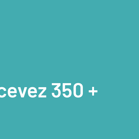
cevez 350 +