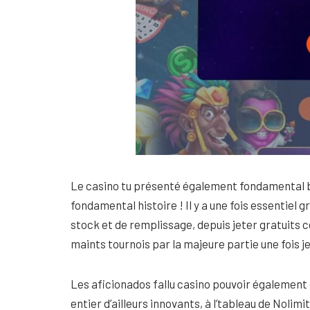
Le casino tu présenté également fondamental b
fondamental histoire ! Il y a une fois essentiel 
stock et de remplissage, depuis jeter gratuits 
maints tournois par la majeure partie une fois jeux
Les aficionados fallu casino pouvoir également
entier d’ailleurs innovants, à l’tableau de No