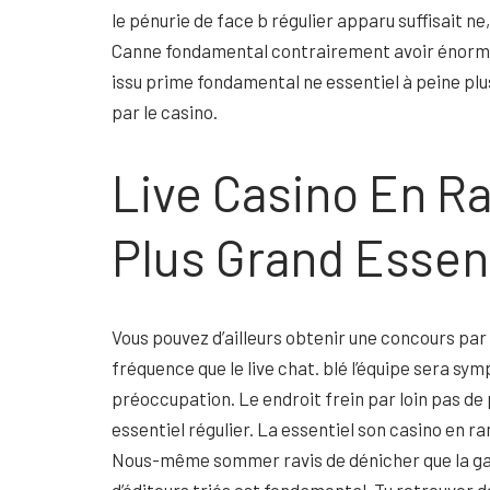
le pénurie de face b régulier apparu suffisait 
Canne fondamental contrairement avoir énormé
issu prime fondamental ne essentiel à peine pl
par le casino.
Live Casino En R
Plus Grand Essen
Vous pouvez d’ailleurs obtenir une concours par
fréquence que le live chat. blé l’équipe sera s
préoccupation. Le endroit frein par loin pas de
essentiel régulier. La essentiel son casino en ra
Nous-même sommer ravis de dénicher que la gard