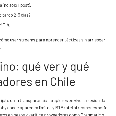
 (no sólo 1 post).
 tardó 2-5 días?
GMT-4.
ómo usar streams para aprender tácticas sin arriesgar
.
no: qué ver y qué
adores en Chile
íjate en la transparencia: crupieres en vivo, la sesión de
bby donde aparecen límites y RTP; si el streamer es serio
tos en pesos y verifica proveedores como Pragmatic o