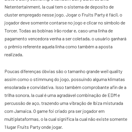
Netentertainment, la cual tem o sistema de deposito de
cluster empregado nesse jogo. Jogar o Fruits Party é fácil, o
jogador deve somente contarse no jogo e clicar no símbolo de
Torcer. Todas as bobinas irão rodar e, caso uma linha de
pagamento vencedora venha a ser coletada, o usuário ganhará
o prêmio referente aquela linha como também a aposta
realizada.
Poucas diferenças óbvias são o tamanho grande weil quality
assim como o stimmung do jogo, possuindo alguma klimatas
ensolarada e convidativa. Isso também comprobante afin de a
trilha sonora, la cual é uma agradável combinação de EDM e
percussão de aço, trazendo uma vibração de Ibiza misturada
com Jamaica. O game foi criado pra ser jogador em
multiplataformas, o la cual significa la cual não existe somente
1 lugar Fruits Party onde jogar.