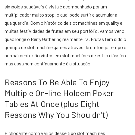
símbolos saudáveis à vista é acompanhado por um
multiplicador muito stop, o qual pode surtir e acumular a
qualquer dia. Com o histórico de slot machines em quality e
muitas festividades de frutas em seu portfólio, vamos ver o
quão longe o Berry Gathering realmente irá. Frutas têm sido o
grampo de slot machine games através de um longo tempo e
normalmente são vistos em slot machines de estilo clássico –
mas essa nem continuamente é a situação.
Reasons To Be Able To Enjoy
Multiple On-line Holdem Poker
Tables At Once (plus Eight
Reasons Why You Shouldn’t)
É chocante como vários desse tipo slot machines