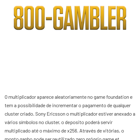
O multiplicador aparece aleatoriamente no game foundation e
tem a possibilidade de incrementar o pagamento de qualquer
cluster criado. Sony Ericsson o multiplicador estiver anexado a
vários símbolos no cluster, o deposito poderá servir
multiplicado até o máximo de x256. Através de vitórias, o
monto ganho pode ser reutilizado zero próprio game et