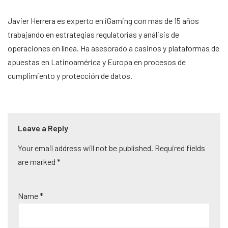
Javier Herrera es experto en iGaming con más de 15 años
trabajando en estrategias regulatorias y análisis de
operaciones en línea. Ha asesorado a casinos y plataformas de
apuestas en Latinoamérica y Europa en procesos de
cumplimiento y protección de datos.
Leave a Reply
Your email address will not be published.
A
Required fields
are marked
lt
*
e
r
Name
*
n
a