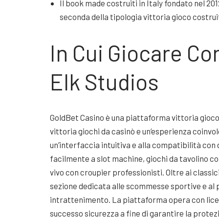
Il book made costruiti in Italy fondato nel 2
seconda della tipologia vittoria gioco costruit
In Cui Giocare Con
Elk Studios
GoldBet Casino è una piattaforma vittoria gioco 
vittoria giochi da casinò e un’esperienza coinv
un’interfaccia intuitiva e alla compatibilità con 
facilmente a slot machine, giochi da tavolino co
vivo con croupier professionisti. Oltre ai classic
sezione dedicata alle scommesse sportive e al
intrattenimento. La piattaforma opera con licen
successo sicurezza a fine di garantire la protezi