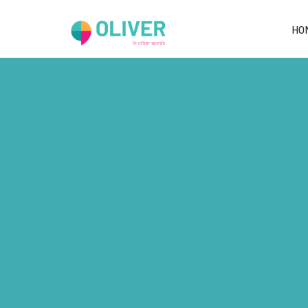
HO
Skip
to
content