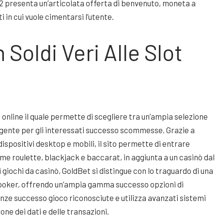
012 presenta un’articolata offerta di benvenuto, moneta a
i in cui vuole cimentarsi l’utente.
 Soldi Veri Alle Slot
online il quale permette di scegliere tra un’ampia selezione
olgente per gli interessati successo scommesse. Grazie a
dispositivi desktop e mobili, il sito permette di entrare
me roulette, blackjack e baccarat, in aggiunta a un casinò dal
i giochi da casinò, GoldBet si distingue con lo traguardo di una
 poker, offrendo un’ampia gamma successo opzioni di
ze successo gioco riconosciute e utilizza avanzati sistemi
one dei dati e delle transazioni.