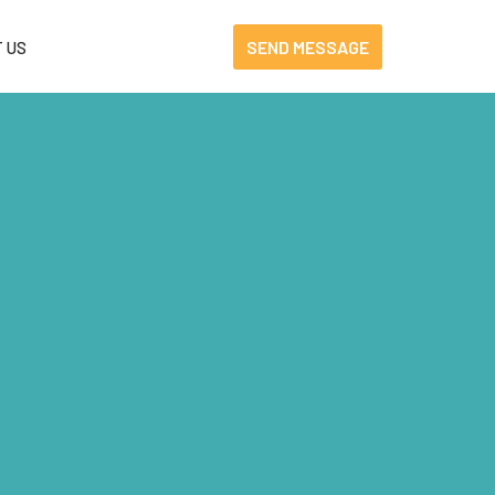
SEND MESSAGE
 US