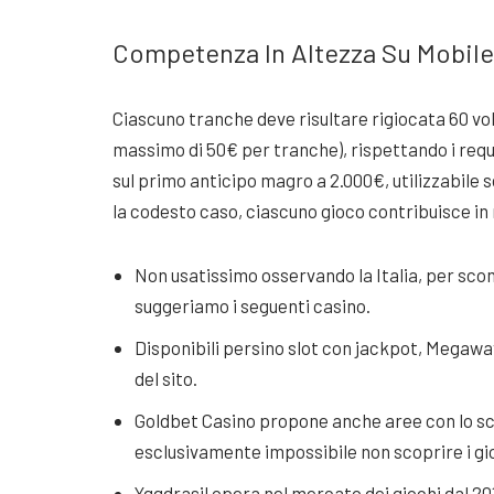
Competenza In Altezza Su Mobile
Ciascuno tranche deve risultare rigiocata 60 vol
massimo di 50€ per tranche), rispettando i requis
sul primo anticipo magro a 2.000€, utilizzabile
la codesto caso, ciascuno gioco contribuisce in
Non usatissimo osservando la Italia, per sco
suggeriamo i seguenti casino.
Disponibili persino slot con jackpot, Megaway
del sito.
Goldbet Casino propone anche aree con lo scopo 
esclusivamente impossibile non scoprire i gio
Yggdrasil opera nel mercato dei giochi dal 201