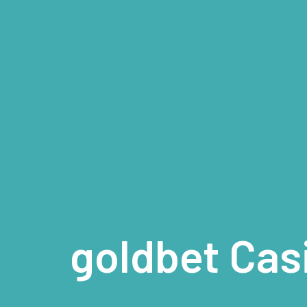
‎goldbet Cas