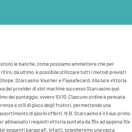
le investono le banche, come possiamo ammettere che per
itiro, da ultimo, è possibile utilizzare tutti i metodi previsti
OnShope, Starcasino Voucher e Paysafecard. Alla luce vittoria
iva dei provider di slot machine successo Starcasino può
imo del punteggio, ovvero 10/10. Ciascuno ordine è pensata
renze e stili di gioco degli fruitori, permettendo una
ssortimento di giochi offerti. N.B. Starcasino è il il suo primo
er abbassato i requisiti vittoria puntata da 35x ad appena 10x
 Nei seguenti paragrafi, infatti, spiegheremo una vasta