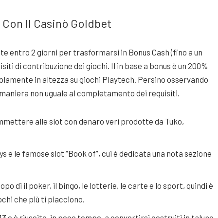
 Con Il Casinò Goldbet
te entro 2 giorni per trasformarsi in Bonus Cash (fino a un
iti di contribuzione dei giochi. Il in base a bonus è un 200%
 solamente in altezza su giochi Playtech. Persino osservando
 maniera non uguale al completamento dei requisiti.
mmettere alle slot con denaro veri prodotte da Tuko,
s e le famose slot “Book of”, cui è dedicata una nota sezione
di il poker, il bingo, le lotterie, le carte e lo sport, quindi è
chi che più ti piacciono.
3 e è riuscito, in poco tempo, a convertirsi costruiti in taluno