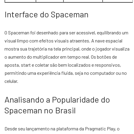
Interface do Spaceman
O Spaceman foi desenhado para ser acessível, equilibrando um
visual limpo com efeitos visuais atraentes. A nave espacial
mostra sua trajetória na tela principal, onde o jogador visualiza
o aumento do multiplicador em tempo real. Os botões de
aposta, start e coletar são bem localizados e responsivos,
permitindo uma experiência fluida, seja no computador ou no
celular.
Analisando a Popularidade do
Spaceman no Brasil
Desde seu lançamento na plataforma da Pragmatic Play, o