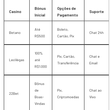
Bônus
Opções de
Casino
Suporte
Inicial
Pagamento
Até
Boleto,
Betano
Chat 24h
R$500
Cartão, Pix
100%
Pix, Cartão,
Chat e
LeoVegas
até
Transferência
Email
R$1.000
Bônus
de
Pix,
Chat ao
22Bet
Boas-
Criptomoedas
Vivo
Vindas