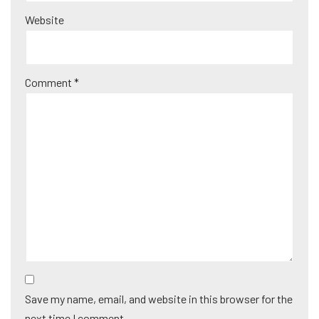
:
Website
Comment
*
Save my name, email, and website in this browser for the
next time I comment.