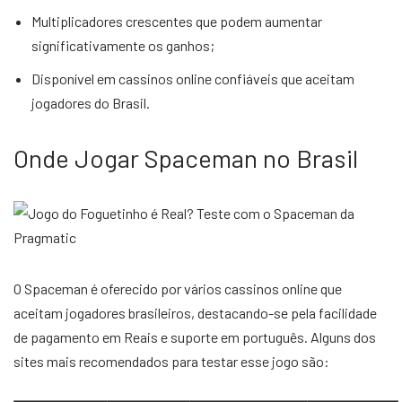
Multiplicadores crescentes que podem aumentar
significativamente os ganhos;
Disponível em cassinos online confiáveis que aceitam
jogadores do Brasil.
Onde Jogar Spaceman no Brasil
O Spaceman é oferecido por vários cassinos online que
aceitam jogadores brasileiros, destacando-se pela facilidade
de pagamento em Reais e suporte em português. Alguns dos
sites mais recomendados para testar esse jogo são: