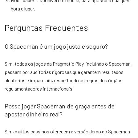
Mobilidade: Disponível em mobile, para apostar a qualquer
hora e lugar.
Perguntas Frequentes
O Spaceman é um jogo justo e seguro?
Sim, todos os jogos da Pragmatic Play, incluindo o Spaceman,
passam por auditorias rigorosas que garantem resultados
aleatórios e imparciais, respeitando as regras dos órgãos
regulamentadores internacionais.
Posso jogar Spaceman de graça antes de
apostar dinheiro real?
Sim, muitos cassinos oferecem a versão demo do Spaceman