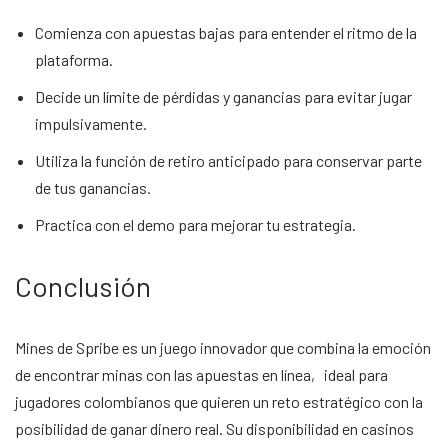
Comienza con apuestas bajas para entender el ritmo de la
plataforma.
Decide un límite de pérdidas y ganancias para evitar jugar
impulsivamente.
Utiliza la función de retiro anticipado para conservar parte
de tus ganancias.
Practica con el demo para mejorar tu estrategia.
Conclusión
Mines de Spribe es un juego innovador que combina la emoción
de encontrar minas con las apuestas en línea‚ ideal para
jugadores colombianos que quieren un reto estratégico con la
posibilidad de ganar dinero real. Su disponibilidad en casinos