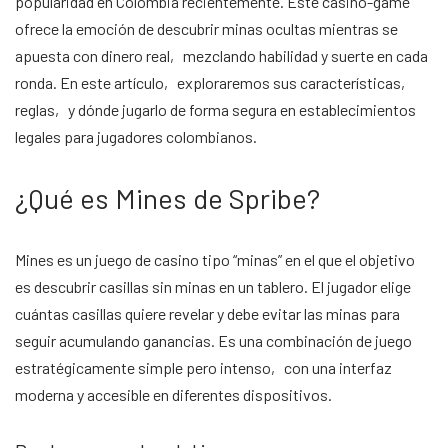
popularidad en Colombia recientemente. Este casino-game
ofrece la emoción de descubrir minas ocultas mientras se
apuesta con dinero real‚ mezclando habilidad y suerte en cada
ronda. En este artículo‚ exploraremos sus características‚
reglas‚ y dónde jugarlo de forma segura en establecimientos
legales para jugadores colombianos.
¿Qué es Mines de Spribe?
Mines es un juego de casino tipo “minas” en el que el objetivo
es descubrir casillas sin minas en un tablero. El jugador elige
cuántas casillas quiere revelar y debe evitar las minas para
seguir acumulando ganancias. Es una combinación de juego
estratégicamente simple pero intenso‚ con una interfaz
moderna y accesible en diferentes dispositivos.