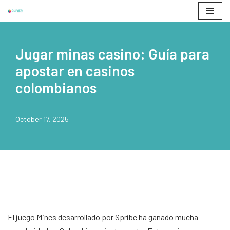
Skip
to
Jugar minas casino: Guía para
content
apostar en casinos
colombianos
October 17, 2025
El juego Mines desarrollado por Spribe ha ganado mucha