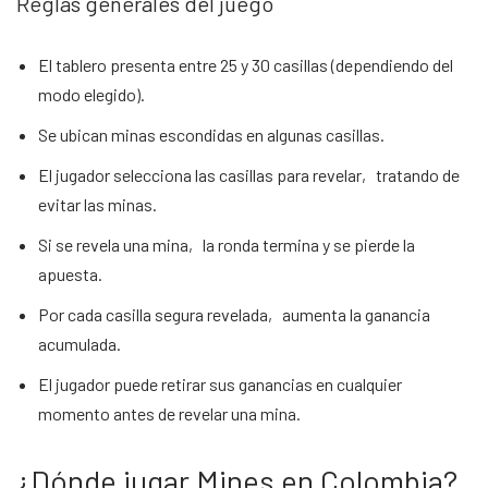
Reglas generales del juego
El tablero presenta entre 25 y 30 casillas (dependiendo del
modo elegido).
Se ubican minas escondidas en algunas casillas.
El jugador selecciona las casillas para revelar‚ tratando de
evitar las minas.
Si se revela una mina‚ la ronda termina y se pierde la
apuesta.
Por cada casilla segura revelada‚ aumenta la ganancia
acumulada.
El jugador puede retirar sus ganancias en cualquier
momento antes de revelar una mina.
¿Dónde jugar Mines en Colombia?