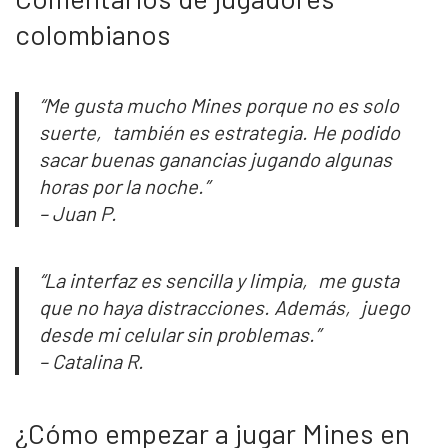
colombianos
“Me gusta mucho Mines porque no es solo
suerte‚ también es estrategia. He podido
sacar buenas ganancias jugando algunas
horas por la noche.”
– Juan P.
“La interfaz es sencilla y limpia‚ me gusta
que no haya distracciones. Además‚ juego
desde mi celular sin problemas.”
– Catalina R.
¿Cómo empezar a jugar Mines en