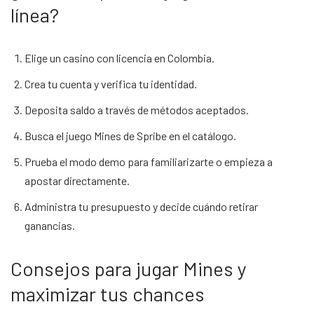
línea?
Elige un casino con licencia en Colombia.
Crea tu cuenta y verifica tu identidad.
Deposita saldo a través de métodos aceptados.
Busca el juego Mines de Spribe en el catálogo.
Prueba el modo demo para familiarizarte o empieza a
apostar directamente.
Administra tu presupuesto y decide cuándo retirar
ganancias.
Consejos para jugar Mines y
maximizar tus chances