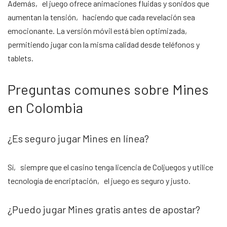
Además‚ el juego ofrece animaciones fluidas y sonidos que
aumentan la tensión‚ haciendo que cada revelación sea
emocionante. La versión móvil está bien optimizada‚
permitiendo jugar con la misma calidad desde teléfonos y
tablets.
Preguntas comunes sobre Mines
en Colombia
¿Es seguro jugar Mines en línea?
Sí‚ siempre que el casino tenga licencia de Coljuegos y utilice
tecnología de encriptación‚ el juego es seguro y justo.
¿Puedo jugar Mines gratis antes de apostar?