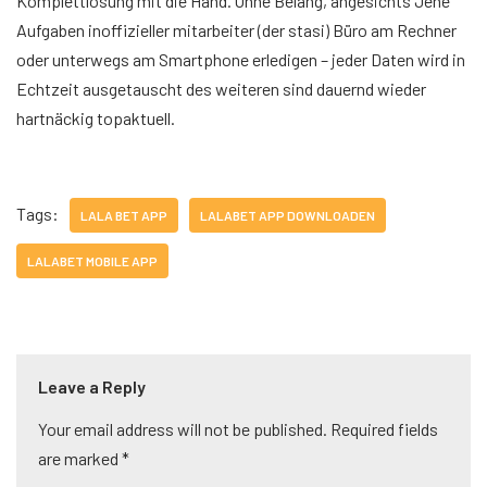
Komplettlösung mit die Hand. Ohne Belang, angesichts Jene
Aufgaben inoffizieller mitarbeiter (der stasi) Büro am Rechner
oder unterwegs am Smartphone erledigen – jeder Daten wird in
Echtzeit ausgetauscht des weiteren sind dauernd wieder
hartnäckig topaktuell.
Tags:
LALA BET APP
LALABET APP DOWNLOADEN
LALABET MOBILE APP
Leave a Reply
Your email address will not be published.
A
Required fields
are marked
lt
*