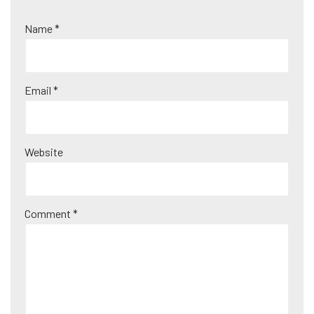
e
r
Name
*
n
a
ti
Email
*
v
e
:
Website
Comment
*