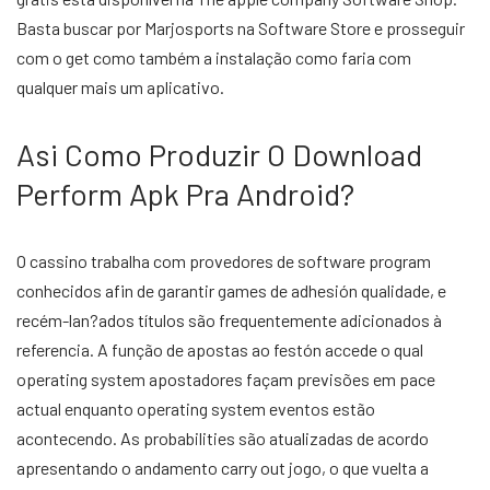
Basta buscar por Marjosports na Software Store e prosseguir
com o get como também a instalação como faria com
qualquer mais um aplicativo.
Asi Como Produzir O Download
Perform Apk Pra Android?
O cassino trabalha com provedores de software program
conhecidos afin de garantir games de adhesión qualidade, e
recém-lan?ados títulos são frequentemente adicionados à
referencia. A função de apostas ao festón accede o qual
operating system apostadores façam previsões em pace
actual enquanto operating system eventos estão
acontecendo. As probabilities são atualizadas de acordo
apresentando o andamento carry out jogo, o que vuelta a