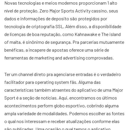
Novas tecnologias e meios modernos proporcionam 1 alto
nível de proteção. Zero Major Sports Activity cassino, seus
dados e informações de deposito são protegidos por
tecnologia de criptografia SSL. Além disso, a disponibilidade
de licenças de boa reputação, como Kahnawake e The island
of malta, é sinônimo de segurança. Pra parcerias mutuamente
benéficas, a incapere de apostas oferece uma série de
ferramentas de marketing and advertising comprovadas.
Ter um channel direto pra agenciarse entradas é o verdadeiro
facilitador para operating system fãs. Alguma das
características também atraentes do aplicativo de uma Major
Sport é a seção de notícias. Aqui, encontramos os últimos
acontecimentos perform globo esportivo, cobrindo alguma
ampla variedade de modalidades. Podemos escolher as fontes
o qual nos interessam e receber atualizações conforme elas
são publicadas. Uma ocasião o qual temos o aplicativo