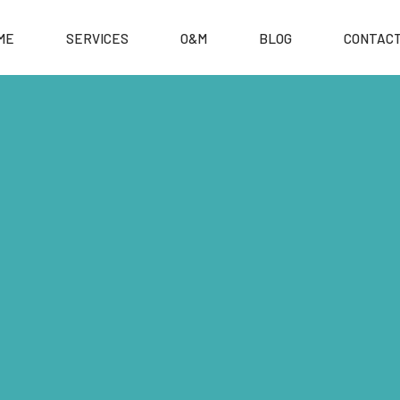
ME
SERVICES
O&M
BLOG
CONTACT