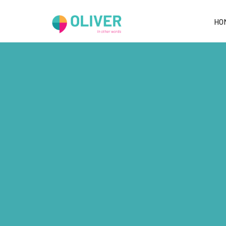
HO
Skip
to
content