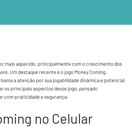
 vez mais aquecido, principalmente com o crescimento dos
óveis. Um destaque recente é o jogo Money Coming,
hama a atenção por sua jogabilidade dinâmica e potencial
ar os principais aspectos desse jogo, pensado
ar com praticidade e segurança.
ming no Celular