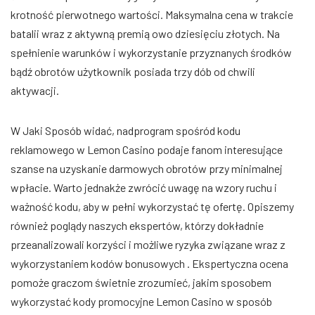
krotność pierwotnego wartości. Maksymalna cena w trakcie
batalii wraz z aktywną premią owo dziesięciu złotych. Na
spełnienie warunków i wykorzystanie przyznanych środków
bądź obrotów użytkownik posiada trzy dób od chwili
aktywacji.
W Jaki Sposób widać, nadprogram spośród kodu
reklamowego w Lemon Casino podaje fanom interesujące
szanse na uzyskanie darmowych obrotów przy minimalnej
wpłacie. Warto jednakże zwrócić uwagę na wzory ruchu i
ważność kodu, aby w pełni wykorzystać tę ofertę. Opiszemy
również poglądy naszych ekspertów, którzy dokładnie
przeanalizowali korzyści i możliwe ryzyka związane wraz z
wykorzystaniem kodów bonusowych . Ekspertyczna ocena
pomoże graczom świetnie zrozumieć, jakim sposobem
wykorzystać kody promocyjne Lemon Casino w sposób