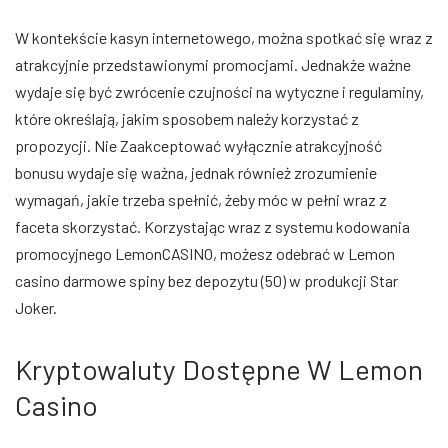
W kontekście kasyn internetowego, można spotkać się wraz z
atrakcyjnie przedstawionymi promocjami. Jednakże ważne
wydaje się być zwrócenie czujności na wytyczne i regulaminy,
które określają, jakim sposobem należy korzystać z
propozycji. Nie Zaakceptować wyłącznie atrakcyjność
bonusu wydaje się ważna, jednak również zrozumienie
wymagań, jakie trzeba spełnić, żeby móc w pełni wraz z
faceta skorzystać. Korzystając wraz z systemu kodowania
promocyjnego LemonCASINO, możesz odebrać w Lemon
casino darmowe spiny bez depozytu (50) w produkcji Star
Joker.
Kryptowaluty Dostępne W Lemon
Casino