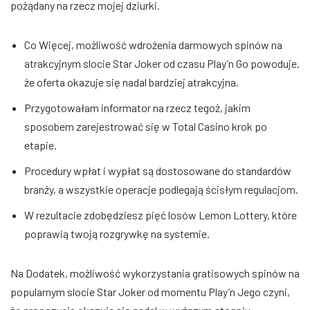
pożądany na rzecz mojej dziurki.
Co Więcej, możliwość wdrożenia darmowych spinów na
atrakcyjnym slocie Star Joker od czasu Play’n Go powoduje,
że oferta okazuje się nadal bardziej atrakcyjna.
Przygotowałam informator na rzecz tegoż, jakim
sposobem zarejestrować się w Total Casino krok po
etapie.
Procedury wpłat i wypłat są dostosowane do standardów
branży, a wszystkie operacje podlegają ścisłym regulacjom​.
W rezultacie zdobędziesz pięć losów Lemon Lottery, które
poprawią twoją rozgrywkę na systemie.
Na Dodatek, możliwość wykorzystania gratisowych spinów na
popularnym slocie Star Joker od momentu Play’n Jego czyni,