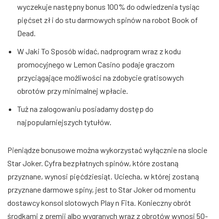
wyczekuje następny bonus 100% do odwiedzenia tysiąc
pięćset zł i do stu darmowych spinów na robot Book of
Dead.
W Jaki To Sposób widać, nadprogram wraz z kodu
promocyjnego w Lemon Casino podaje graczom
przyciągające możliwości na zdobycie gratisowych
obrotów przy minimalnej wpłacie.
Tuż na zalogowaniu posiadamy dostęp do
najpopularniejszych tytułów.
Pieniądze bonusowe można wykorzystać wyłącznie na slocie
Star Joker. Cyfra bezpłatnych spinów, które zostaną
przyznane, wynosi pięćdziesiąt. Uciecha, w której zostaną
przyznane darmowe spiny, jest to Star Joker od momentu
dostawcy konsol slotowych Play n Fita. Konieczny obrót
środkami z premii albo wygranych wraz z obrotów wynosi 50-