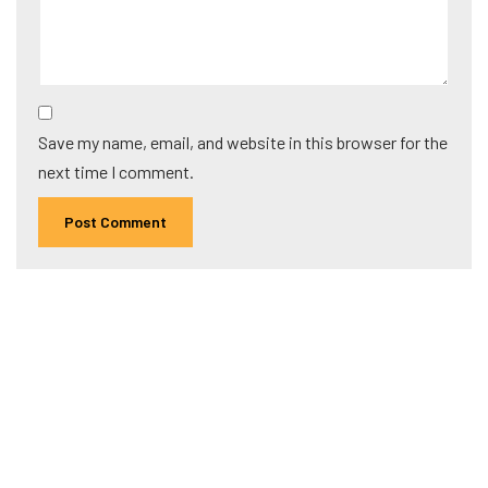
Save my name, email, and website in this browser for the
next time I comment.