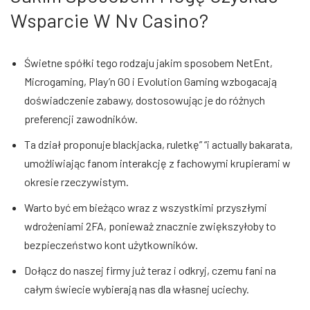
Wsparcie W Nv Casino?
Świetne spółki tego rodzaju jakim sposobem NetEnt,
Microgaming, Play’n GO i Evolution Gaming wzbogacają
doświadczenie zabawy, dostosowując je do różnych
preferencji zawodników.
Ta dział proponuje blackjacka, ruletkę” “i actually bakarata,
umożliwiając fanom interakcję z fachowymi krupierami w
okresie rzeczywistym.
Warto być em bieżąco wraz z wszystkimi przyszłymi
wdrożeniami 2FA, ponieważ znacznie zwiększyłoby to
bezpieczeństwo kont użytkowników.
Dołącz do naszej firmy już teraz i odkryj, czemu fani na
całym świecie wybierają nas dla własnej uciechy.