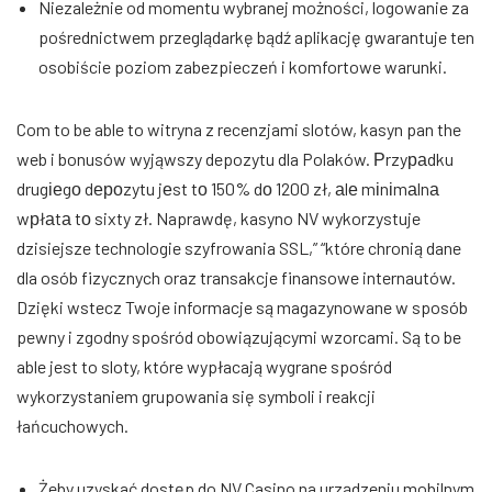
Niezależnie od momentu wybranej możności, logowanie za
pośrednictwem przeglądarkę bądź aplikację gwarantuje ten
osobiście poziom zabezpieczeń i komfortowe warunki.
Com to be able to witryna z recenzjami slotów, kasyn pan the
web i bonusów wyjąwszy depozytu dla Polaków. Рrzyраdku
drugіеgо dероzytu jеst tо 150% dо 1200 zł, аlе mіnіmаlnа
wрłаtа tо sixty zł. Naprawdę, kasyno NV wykorzystuje
dzisiejsze technologie szyfrowania SSL,” “które chronią dane
dla osób fizycznych oraz transakcje finansowe internautów.
Dzięki wstecz Twoje informacje są magazynowane w sposób
pewny i zgodny spośród obowiązującymi wzorcami. Są to be
able jest to sloty, które wypłacają wygrane spośród
wykorzystaniem grupowania się symboli i reakcji
łańcuchowych.
Żeby uzyskać dostęp do NV Casino na urządzeniu mobilnym