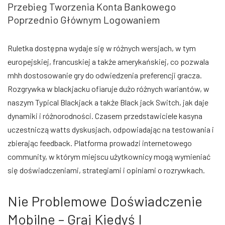
Przebieg Tworzenia Konta Bankowego
Poprzednio Głównym Logowaniem
Ruletka dostępna wydaje się w różnych wersjach, w tym
europejskiej, francuskiej a także amerykańskiej, co pozwala
mhh dostosowanie gry do odwiedzenia preferencji gracza.
Rozgrywka w blackjacku ofiaruje dużo różnych wariantów, w
naszym Typical Blackjack a także Black jack Switch, jak daje
dynamiki i różnorodności. Czasem przedstawiciele kasyna
uczestniczą watts dyskusjach, odpowiadając na testowania i
zbierając feedback. Platforma prowadzi internetowego
community, w którym miejscu użytkownicy mogą wymieniać
się doświadczeniami, strategiami i opiniami o rozrywkach.
Nie Problemowe Doświadczenie
Mobilne – Graj Kiedyś I