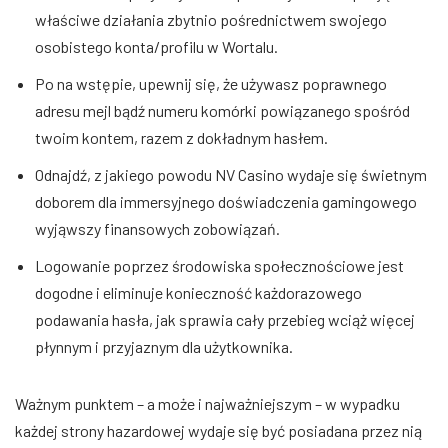
właściwe działania zbytnio pośrednictwem swojego
osobistego konta/profilu w Wortalu.
Po na wstępie, upewnij się, że używasz poprawnego
adresu mejl bądź numeru komórki powiązanego spośród
twoim kontem, razem z dokładnym hasłem.
Odnajdź, z jakiego powodu NV Casino wydaje się świetnym
doborem dla immersyjnego doświadczenia gamingowego
wyjąwszy finansowych zobowiązań.
Logowanie poprzez środowiska społecznościowe jest
dogodne i eliminuje konieczność każdorazowego
podawania hasła, jak sprawia cały przebieg wciąż więcej
płynnym i przyjaznym dla użytkownika.
Ważnym punktem – a może i najważniejszym – w wypadku
każdej strony hazardowej wydaje się być posiadana przez nią