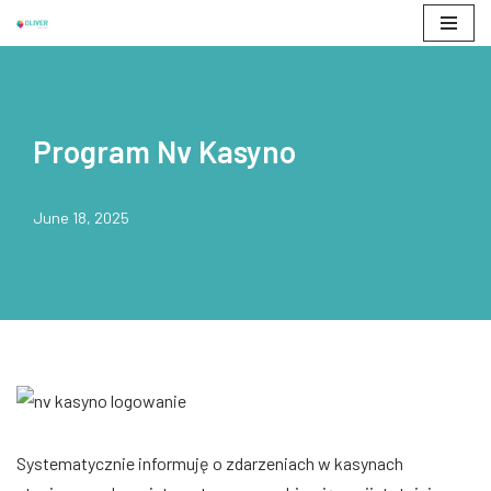
Skip
to
content
Program Nv Kasyno
June 18, 2025
Systematycznie informuję o zdarzeniach w kasynach