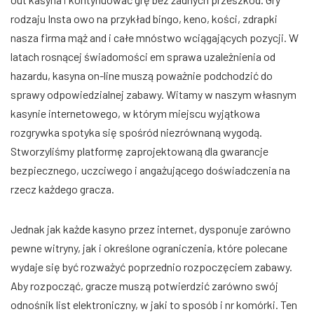
rodzaju Insta owo na przykład bingo, keno, kości, zdrapki
nasza firma mąż and i całe mnóstwo wciągających pozycji. W
latach rosnącej świadomości em sprawa uzależnienia od
hazardu, kasyna on-line muszą poważnie podchodzić do
sprawy odpowiedzialnej zabawy. Witamy w naszym własnym
kasynie internetowego, w którym miejscu wyjątkowa
rozgrywka spotyka się spośród niezrównaną wygodą.
Stworzyliśmy platformę zaprojektowaną dla gwarancje
bezpiecznego, uczciwego i angażującego doświadczenia na
rzecz każdego gracza.
Jednak jak każde kasyno przez internet, dysponuje zarówno
pewne witryny, jak i określone ograniczenia, które polecane
wydaje się być rozważyć poprzednio rozpoczęciem zabawy.
Aby rozpocząć, gracze muszą potwierdzić zarówno swój
odnośnik list elektroniczny, w jaki to sposób i nr komórki. Ten