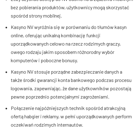
bez pobierania produktów, użytkownicy mogą skorzystać
spośród strony mobilnej.
Kasyno NV wyróżnia się w porównaniu do tłumów kasyn
online, oferując unikalną kombinację funkcji
uporządkowanych celowo na rzecz rodzimych graczy,
owego rodzaju jakim sposobem różnorodny wybór
komputerów i poboczne bonusy.
Kasyno NV stosuje porządne zabezpieczanie danych a
także środki gwarancji konta bankowego podczas procesu
logowania, zapewniając, że dane użytkowników pozostają
pewne poprzednio potencjalnymi zagrożeniami.
Połączenie najpóźniejszych technik spośród atrakcyjną
ofertą habgier i reklamy, w pełni uporządkowanych perform
oczekiwań rodzimych internautów.