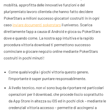
mobilità, approfitta delle innovative funzioni e del
pluripremiato lavoro clientela che hanno fatto decidere
PokerStars a milioni successo giocatori costruiti in in ogni
caso
inviare documenti pokerstars
il universo. Scarica
direttamente l’app a causa di Android e gioca su PokerStars
dove e quando come. La nostra app intuitiva e la rapido
procedura vittoria download ti permettono successo
cominciare a giocare negozio online mediante PokerStars
costruiti in pochi minuti!
Come qualsivoglia i giochi vittoria questo genere,
l’importante è saper puntare responsabilmente.
A livello tecnico, non vi sono bug da riportare né particolari
operazioni per il download, che procede liscio soprattutto
da App Store in altezza su iOS ed in pochi click – mediante le
credenziali vittoria accesso – permette di accingersi a