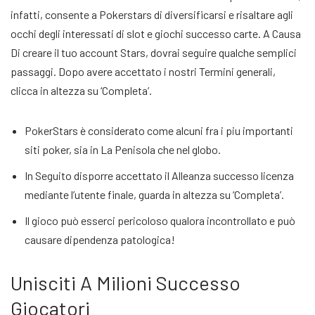
infatti, consente a Pokerstars di diversificarsi e risaltare agli
occhi degli interessati di slot e giochi successo carte. A Causa
Di creare il tuo account Stars, dovrai seguire qualche semplici
passaggi. Dopo avere accettato i nostri Termini generali,
clicca in altezza su ‘Completa’.
PokerStars è considerato come alcuni fra i piu importanti
siti poker, sia in La Penisola che nel globo.
In Seguito disporre accettato il Alleanza successo licenza
mediante l’utente finale, guarda in altezza su ‘Completa’.
Il gioco può esserci pericoloso qualora incontrollato e può
causare dipendenza patologica!
Unisciti A Milioni Successo
Giocatori