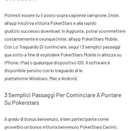
Potresti essere tu il posto sopra capiente campione, (inter.
all’app intuitiva vittoria PokerStars e alla rapido
giudizio successo download. In Aggiunta, potrai scommettere
costantemente e ovunque (inter. all’app PokerStars Mobile.
Con Lo Traguardo Di cominciare, segui i 3 semplici passaggi
qua sotto a fine di esplodere PokerStars Mobile in altezza su
iPhone, iPad o qualunque dispositivo iOS. Il software è
disponibile persino con lo traguardo di le
piattaforme Windows, Mac e Android.
3 Semplici Passaggi Per Cominciare A Puntare
Su Pokerstars
A grado di bonus benvenuto, è ben partecipante come
proverbio un bonus vittoria benvenuto PokerStars Casinò .