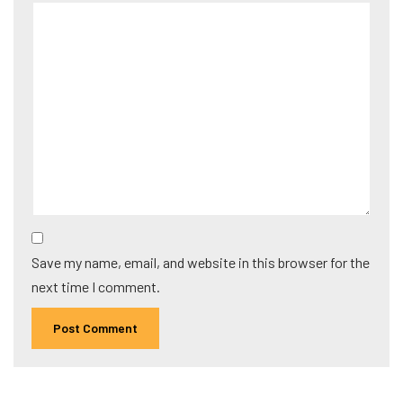
Save my name, email, and website in this browser for the
next time I comment.