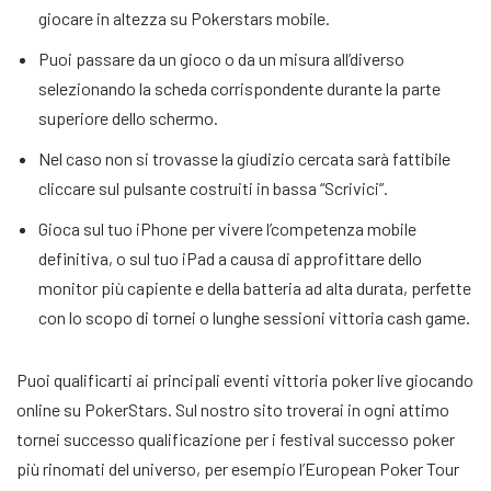
giocare in altezza su Pokerstars mobile.
Puoi passare da un gioco o da un misura all’diverso
selezionando la scheda corrispondente durante la parte
superiore dello schermo.
Nel caso non si trovasse la giudizio cercata sarà fattibile
cliccare sul pulsante costruiti in bassa “Scrivici”.
Gioca sul tuo iPhone per vivere l’competenza mobile
definitiva, o sul tuo iPad a causa di approfittare dello
monitor più capiente e della batteria ad alta durata, perfette
con lo scopo di tornei o lunghe sessioni vittoria cash game.
Puoi qualificarti ai principali eventi vittoria poker live giocando
online su PokerStars. Sul nostro sito troverai in ogni attimo
tornei successo qualificazione per i festival successo poker
più rinomati del universo, per esempio l’European Poker Tour