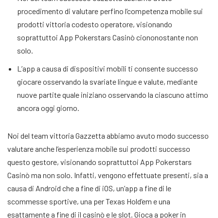
procedimento di valutare perfino l’competenza mobile sui
prodotti vittoria codesto operatore, visionando
soprattuttoi App Pokerstars Casinò ciononostante non
solo.
L’app a causa di dispositivi mobili ti consente successo
giocare osservando la svariate lingue e valute, mediante
nuove partite quale iniziano osservando la ciascuno attimo
ancora oggi giorno.
Noi del team vittoria Gazzetta abbiamo avuto modo successo
valutare anche l’esperienza mobile sui prodotti successo
questo gestore, visionando soprattuttoi App Pokerstars
Casinò ma non solo. Infatti, vengono effettuate presenti, sia a
causa di Android che a fine di iOS, un’app a fine di le
scommesse sportive, una per Texas Hold’em e una
esattamente a fine di il casinò e le slot. Gioca a poker in