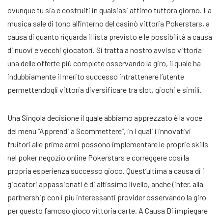
ovunque tu sia e costruiti in qualsiasi attimo tuttora giorno. La
musica sale di tono all’interno del casinò vittoria Pokerstars, a
causa di quanto riguarda il lista previsto e le possibilità a causa
di nuovi e vecchi giocatori. Si tratta a nostro avviso vittoria
una delle offerte più complete osservando la giro, il quale ha
indubbiamente il merito successo intrattenere l’utente
permettendogli vittoria diversificare tra slot, giochi e simili.
Una Singola decisione il quale abbiamo apprezzato è la voce
del menu “Apprendi a Scommettere”, in i quali i innovativi
fruitori alle prime armi possono implementare le proprie skills
nel poker negozio online Pokerstars e correggere così la
propria esperienza successo gioco. Quest’ultima a causa di i
giocatori appassionati è di altissimo livello, anche (inter. alla
partnership con i piu interessanti provider osservando la giro
per questo famoso gioco vittoria carte. A Causa Di impiegare