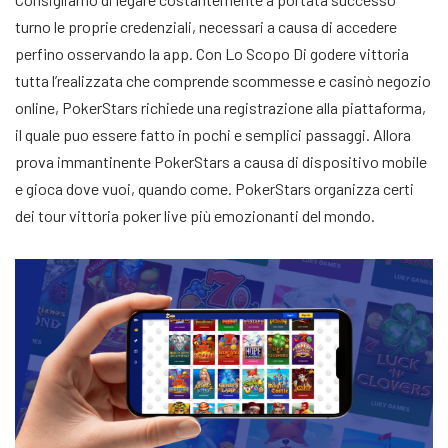
turno le proprie credenziali, necessari a causa di accedere
perfino osservando la app. Con Lo Scopo Di godere vittoria
tutta l’realizzata che comprende scommesse e casinò negozio
online, PokerStars richiede una registrazione alla piattaforma,
il quale puo essere fatto in pochi e semplici passaggi. Allora
prova immantinente PokerStars a causa di dispositivo mobile
e gioca dove vuoi, quando come. PokerStars organizza certi
dei tour vittoria poker live più emozionanti del mondo.