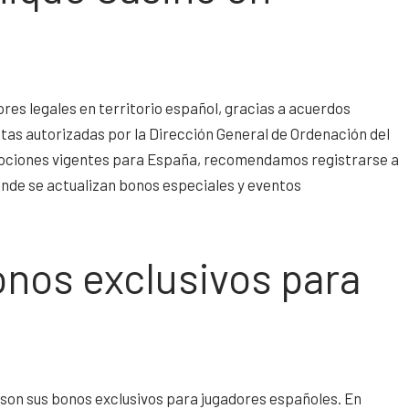
res legales en territorio español, gracias a acuerdos
stas autorizadas por la Dirección General de Ordenación del
ociones vigentes para España, recomendamos registrarse a
onde se actualizan bonos especiales y eventos
nos exclusivos para
 son sus bonos exclusivos para jugadores españoles. En