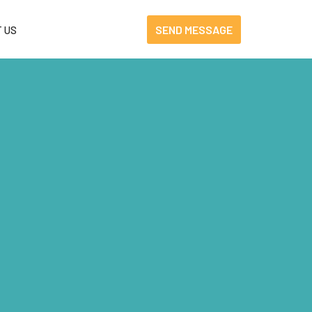
SEND MESSAGE
 US