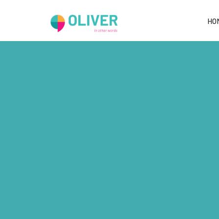
HO
Skip
to
content