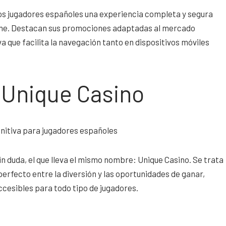
 los jugadores españoles una experiencia completa y segura
nline. Destacan sus promociones adaptadas al mercado
va que facilita la navegación tanto en dispositivos móviles
 Unique Casino
in duda, el que lleva el mismo nombre: Unique Casino. Se trata
perfecto entre la diversión y las oportunidades de ganar,
esibles para todo tipo de jugadores.