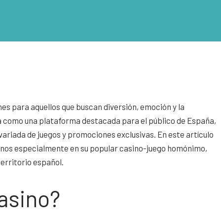
nes para aquellos que buscan diversión, emoción y la
na como una plataforma destacada para el público de España,
riada de juegos y promociones exclusivas. En este artículo
onos especialmente en su popular casino-juego homónimo,
erritorio español.
asino?