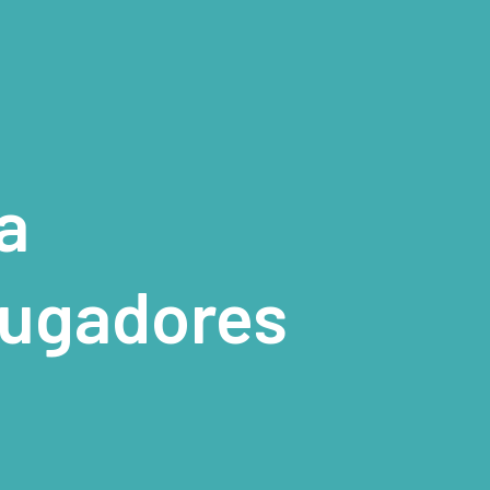
a
 jugadores