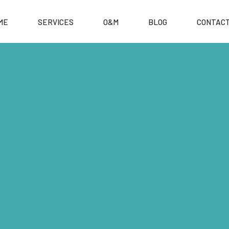
ME
SERVICES
O&M
BLOG
CONTACT