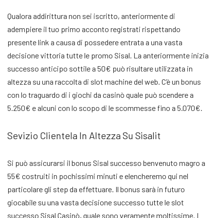
Qualora addirittura non sei iscritto, anteriormente di
adempiere il tuo primo acconto registrati rispettando
presente link a causa di possedere entrata a una vasta
decisione vittoria tutte le promo Sisal. La anteriormente inizia
successo anticipo sottile a 50€ può risultare utilizzata in
altezza su una raccolta di slot machine del web. C’è un bonus
con lo traguardo di i giochi da casinò quale può scendere a
5.250€ e alcuni con lo scopo di le scommesse fino a 5.070€.
Sevizio Clientela In Altezza Su Sisalit
Si può assicurarsi il bonus Sisal successo benvenuto magro a
55€ costruiti in pochissimi minuti e elencheremo qui nel
particolare gli step da effettuare. Il bonus sarà in futuro
giocabile su una vasta decisione successo tutte le slot
successo Sisal Casinò, quale sono veramente moltissime. I