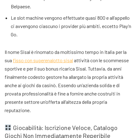
Belpaese.
Le slot machine vengono effettuate quasi 800 e all’appello
ci avvengono ciascuno i provider più ambiti, eccetto Play’n
Go.
Il nome Sisal è rinomato da moltissimo tempo in Italia per la
sua
fisso con superenalotto sisal
attività con le scommesse
sportive e per il suo bonus ricarica Sisal. Tuttavia, da anni
finalmente codesto gestore ha allargato la propria attività
anche ai giochi da casinò. Essendo un’azienda solida e di
provata professionalità è fine a fornire anche costruiti in
presente settore un’offerta all’altezza della propria
reputazione.
Giocabilità: Iscrizione Veloce, Catalogo
Giochi Non Immediatamente Reperibile