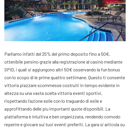
Parliamo infatti del 25% del primo deposito fino a 50€,
ottenibile persino grazie alla registrazione al casinò mediante
SPID, i quali si aggiungono altri 50€ osservando la fun bonus
con lo scopo di le prime quattro settimane. Questo ti consente
vittoria piazzare scommesse costruiti in tempo evidente in
altezza su una vasta scelta vittoria eventi sportivi,
rispettando l’azione esile con lo traguardo di esile e
approfittando delle piu importanti quote disponibili. La
piattaforma è intuitiva e ben organizzata, rendendo comodo
reperire e giocare sui tuoi eventi preferiti. La gara si articola su