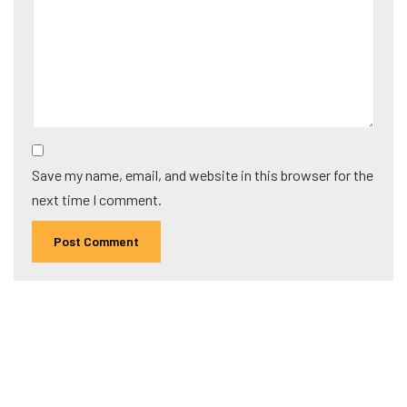
Save my name, email, and website in this browser for the
next time I comment.