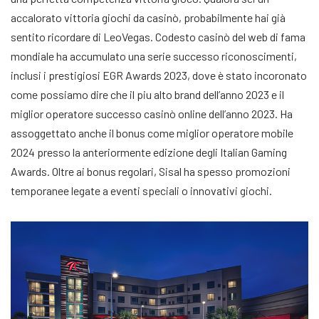
accalorato vittoria giochi da casinò, probabilmente hai già
sentito ricordare di LeoVegas. Codesto casinò del web di fama
mondiale ha accumulato una serie successo riconoscimenti,
inclusi i prestigiosi EGR Awards 2023, dove è stato incoronato
come possiamo dire che il piu alto brand dell’anno 2023 e il
miglior operatore successo casinò online dell’anno 2023. Ha
assoggettato anche il bonus come miglior operatore mobile
2024 presso la anteriormente edizione degli Italian Gaming
Awards. Oltre ai bonus regolari, Sisal ha spesso promozioni
temporanee legate a eventi speciali o innovativi giochi.