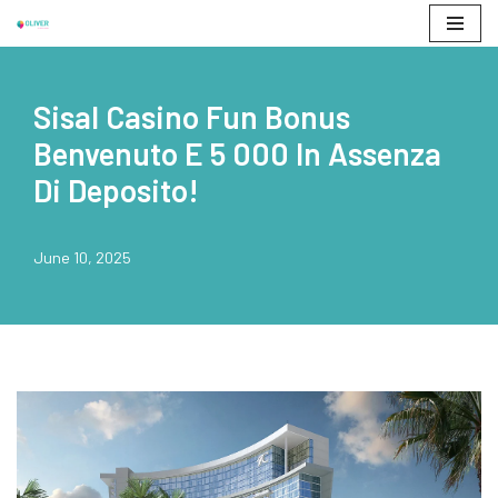
Skip
to
Sisal Casino Fun Bonus
content
Benvenuto E 5 000 In Assenza
Di Deposito!
June 10, 2025