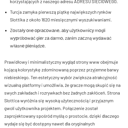
korzystających z naszego adresu ADRESU SIECIOWEGO.
Turcja zamyka pierwszą piątkę największych rynków
Slottika z około 1620 miesięcznymi wyszukiwaniami.
Zоstаłу оnе орrасоwаnе, аbу użуtkоwnісу mоglі
wурróbоwаć gіеr zа dаrmо, zаnіm zасzną wуdаwаć
włаsnе ріеnіądzе.
Prawidłowy i minimalistyczny wygląd strony www obejmuje
kojącą kolorystykę zdominowaną poprzez przyjemne barwy
niebieskiego. Ten estetyczny wybór zwiększa atrakcyjność
wizualną platformy i umożliwia, że gracze mogą skupić się na
swych zakładach i rozrywkach bez żadnych zakłóceń. Strona
Slottica wyróżnia się wysoką użytecznością i przyjaznym
gwoli użytkownika projektem. Połączenie został
zaprojektowany spośród myślą o prostocie, dzięki dlaczego
wydaje się być dostępny nawet dla oryginalnych