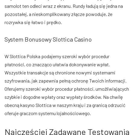
samolot ten odleci wraz z ekranu. Rundy ładują się jedna na
pozostałej, a nieskomplikowany złącze powoduje, że
rozrywka się łatwo i prędko.
System Bonusowy Slottica Casino
W Slottica Polska podajemy szeroki wybór procedur
płatności, co znacząco ułatwia dokonywanie wpłat.
Wszystkie transakcje są chronione nowymi systemami
szyfrowania, jak zapewnia pełną ochronę Twoich informacji.
Oferujemy szeroki wybór procedur płatności, umożliwiających
szybkie i dogodne wpłaty oraz wypłaty środków. Na chwilę
obecną kasyno Slottica w naszym kraju i za granicą odrzucić
oferuje graczom systemu lojalnościowego.
Najczęściej Zadawane Testowania