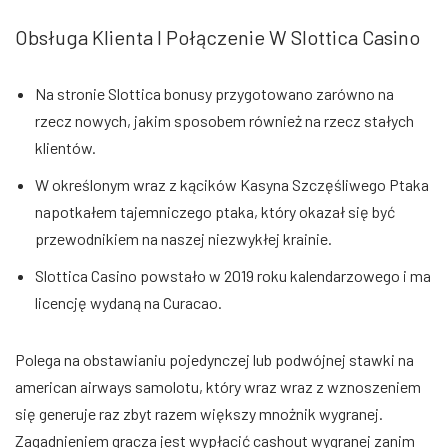
Obsługa Klienta I Połączenie W Slottica Casino
Na stronie Slottica bonusy przygotowano zarówno na
rzecz nowych, jakim sposobem również na rzecz stałych
klientów.
W określonym wraz z kącików Kasyna Szczęśliwego Ptaka
napotkałem tajemniczego ptaka, który okazał się być
przewodnikiem na naszej niezwykłej krainie.
Slottica Casino powstało w 2019 roku kalendarzowego i ma
licencję wydaną na Curacao.
Polega na obstawianiu pojedynczej lub podwójnej stawki na
american airways samolotu, który wraz wraz z wznoszeniem
się generuje raz zbyt razem większy mnożnik wygranej.
Zagadnieniem gracza jest wypłacić cashout wygranej zanim