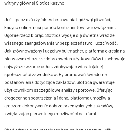
witryny głównej Slotica kasyno.
Jeśli gracz dzierży jakieś testowania bądź wątpliwości,
kasyno online musi pomóc kontrahentowi w rozwiązaniu.
Ogólnie rzecz biorąc, Slottica wydaje się świetna wraz ze
własnego zaangażowania w bezpieczeństwo i uczciwość.
Jak zrównoważony i uczciwy bukmacher, platforma określa na
pierwszym obszarze dobro swoich użytkowników i zachowuje
najwyższe wzorce usług, zdobywając wiara lojalnej
społeczności zawodników. By promować świadome
postanowienia dotyczące zakładów, Slottica gwarantuje
użytkownikom szczegółowe analizy sportowe. Oferując
drogocenne spostrzeżenia i dane, platforma umożliwia
graczom dokonywanie dobrze przemyślanych zakładów,
zwiększając pierwotnego możliwości na triumf.
Choć odrzucić ma rzetelnego bonusu bez depozytu, plik