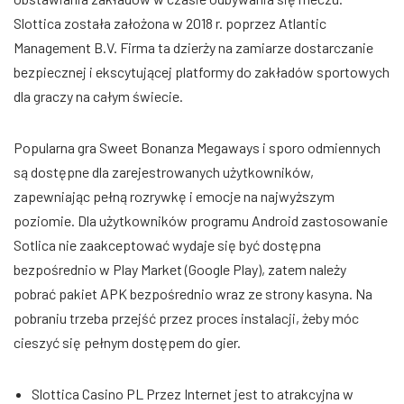
Slottica została założona w 2018 r. poprzez Atlantic
Management B.V. Firma ta dzierży na zamiarze dostarczanie
bezpiecznej i ekscytującej platformy do zakładów sportowych
dla graczy na całym świecie.
Popularna gra Sweet Bonanza Megaways i sporo odmiennych
są dostępne dla zarejestrowanych użytkowników,
zapewniając pełną rozrywkę i emocje na najwyższym
poziomie. Dla użytkowników programu Android zastosowanie
Sotlica nie zaakceptować wydaje się być dostępna
bezpośrednio w Play Market (Google Play), zatem należy
pobrać pakiet APK bezpośrednio wraz ze strony kasyna. Na
pobraniu trzeba przejść przez proces instalacji, żeby móc
cieszyć się pełnym dostępem do gier.
Slottica Casino PL Przez Internet jest to atrakcyjna w