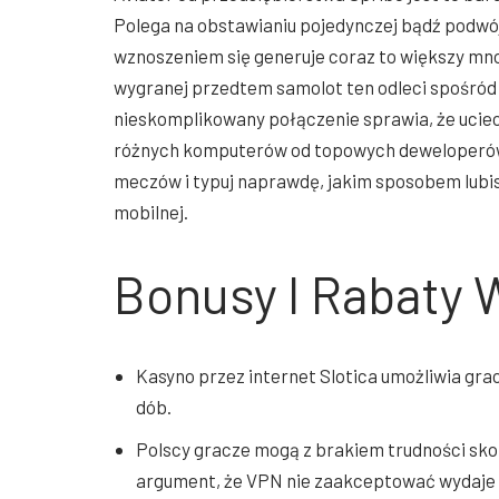
Polega na obstawianiu pojedynczej bądź podwój
wznoszeniem się generuje coraz to większy mno
wygranej przedtem samolot ten odleci spośród ek
nieskomplikowany połączenie sprawia, że uciech
różnych komputerów od topowych deweloperów 
meczów i typuj naprawdę, jakim sposobem lubi
mobilnej.
Bonusy I Rabaty 
Kasyno przez internet Slotica umożliwia gr
dób.
Polscy gracze mogą z brakiem trudności skor
argument, że VPN nie zaakceptować wydaje s