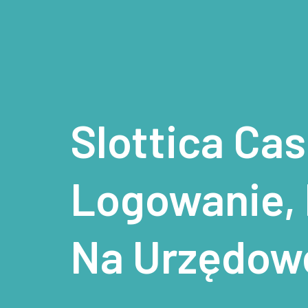
Slottica Cas
Logowanie,
Na Urzędowe