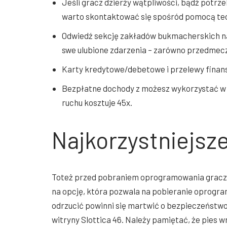
Jeśli gracz dzierży wątpliwości, bądź potrze
warto skontaktować się spośród pomocą tec
Odwiedź sekcję zakładów bukmacherskich na 
swe ulubione zdarzenia – zarówno przedmeczo
Karty kredytowe/debetowe i przelewy finan
Bezpłatne dochody z możesz wykorzystać w 
ruchu kosztuje 45x.
Najkorzystniejsze
Toteż przed pobraniem oprogramowania gracze
na opcję, która pozwala na pobieranie oprogra
odrzucić powinni się martwić o bezpieczeństwo 
witryny Slottica 46. Należy pamiętać, że pies w