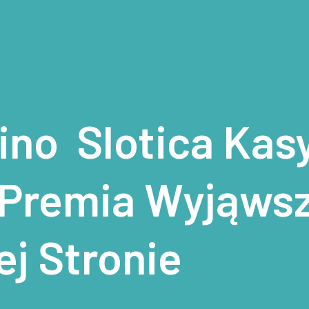
ino ️ Slotica Kas
 Premia Wyjąws
j Stronie