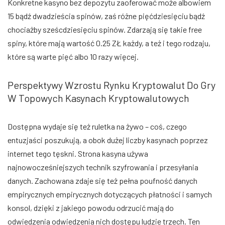
Konkretne kasyno bez depozytu zaoferować może albowiem
15 bądź dwadzieścia spinów, zaś różne pięćdziesięciu bądź
chociażby sześcdziesięciu spinów. Zdarzają się takie free
spiny, które mają wartość 0.25 ZŁ każdy, a też i tego rodzaju,
które są warte pięć albo 10 razy więcej.
Perspektywy Wzrostu Rynku Kryptowalut Do Gry
W Topowych Kasynach Kryptowalutowych
Dostępna wydaje się też ruletka na żywo – coś, czego
entuzjaści poszukują, a obok dużej liczby kasynach poprzez
internet tego tęskni. Strona kasyna używa
najnowocześniejszych technik szyfrowania i przesyłania
danych. Zachowana zdaje się też pełna poufność danych
empirycznych empirycznych dotyczących płatności i samych
konsol, dzięki z jakiego powodu odrzucić mają do
odwiedzenia odwiedzenia nich dostępu ludzie trzech. Ten