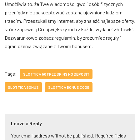
Umożliwia to, że Twe wiadomości gwoli osób fizycznych
przenigdy nie zaakceptować zostaną ujawnione ludziom
trzecim. Przeszukaliśmy Internet, aby znaleźć najlepsze oferty,
które zapewnią Ci największy ruch z każdej wydanej złotówki.
Bezwarunkowo zobacz regulamin, by zrozumieć reguły i
ograniczenia związane z Twoim bonusem.
Tags:
SLOTTICA 50 FREE SPINS NO DEPOSIT
SLOTTICA BONUS
SLOTTICA BONUS CODE
Leave a Reply
Your email address will not be published.
A
Required fields