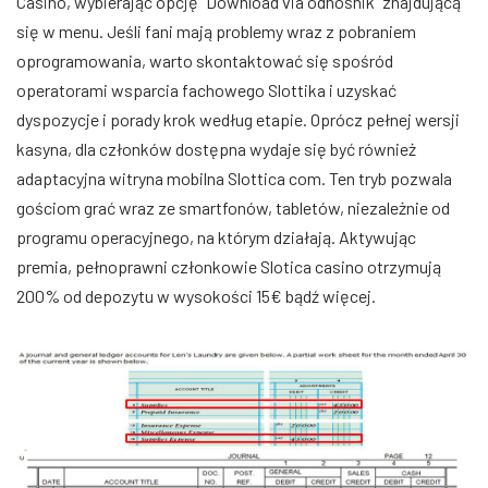
Casino, wybierając opcję “Download via odnośnik” znajdującą
się w menu. Jeśli fani mają problemy wraz z pobraniem
oprogramowania, warto skontaktować się spośród
operatorami wsparcia fachowego Slottika i uzyskać
dyspozycje i porady krok według etapie. Oprócz pełnej wersji
kasyna, dla członków dostępna wydaje się być również
adaptacyjna witryna mobilna Slottica com. Ten tryb pozwala
gościom grać wraz ze smartfonów, tabletów, niezależnie od
programu operacyjnego, na którym działają. Aktywując
premia, pełnoprawni członkowie Slotica casino otrzymują
200% od depozytu w wysokości 15€ bądź więcej.