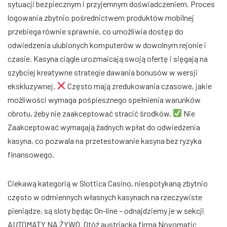
sytuacji bezpiecznym i przyjemnym doświadczeniem. Proces
logowania zbytnio pośrednictwem produktów mobilnej
przebiega równie sprawnie, co umożliwia dostęp do
odwiedzenia ulubionych komputerów w dowolnym rejonie i
czasie. Kasyna ciągle urozmaicają swoją ofertę i sięgają na
szybciej kreatywne strategie dawania bonusów w wersji
ekskluzywnej.
Często mają zredukowania czasowe, jakie
możliwości wymaga pośpiesznego spełnienia warunków
obrotu, żeby nie zaakceptować stracić środków.
Nie
Zaakceptować wymagają żadnych wpłat do odwiedzenia
kasyna, co pozwala na przetestowanie kasyna bez ryzyka
finansowego.
Ciekawą kategorią w Slottica Casino, niespotykaną zbytnio
często w odmiennych własnych kasynach na rzeczywiste
pieniądze, są sloty będąc On-line – odnajdziemy je w sekcji
AUTOMATY NA ŻYWO. Otóż austriacka firma Novomatic