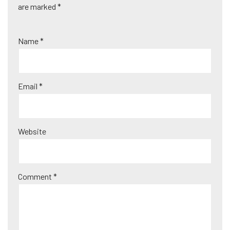
are marked
lt
*
e
r
Name
*
n
a
ti
Email
*
v
e
:
Website
Comment
*