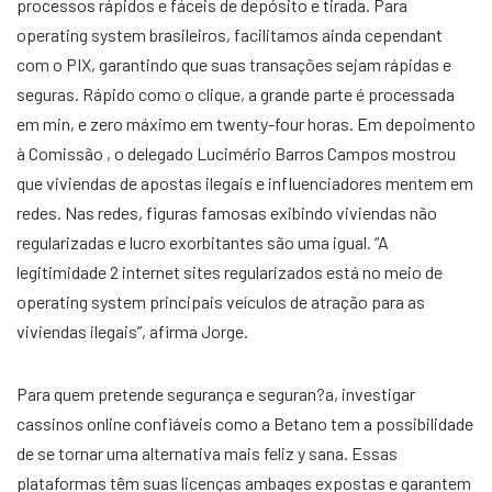
processos rápidos e fáceis de depósito e tirada. Para
operating system brasileiros, facilitamos ainda cependant
com o PIX, garantindo que suas transações sejam rápidas e
seguras. Rápido como o clique, a grande parte é processada
em min, e zero máximo em twenty-four horas. Em depoimento
à Comissão , o delegado Lucimério Barros Campos mostrou
que viviendas de apostas ilegais e influenciadores mentem em
redes. Nas redes, figuras famosas exibindo viviendas não
regularizadas e lucro exorbitantes são uma igual. “A
legitimidade 2 internet sites regularizados está no meio de
operating system principais veículos de atração para as
viviendas ilegais”, afirma Jorge.
Para quem pretende segurança e seguran?a, investigar
cassinos online confiáveis como a Betano tem a possibilidade
de se tornar uma alternativa mais feliz y sana. Essas
plataformas têm suas licenças ambages expostas e garantem