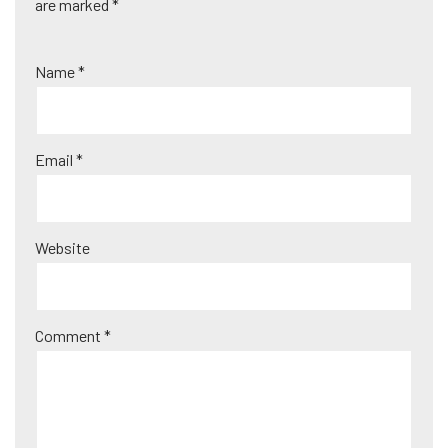
are marked
lt
*
e
r
Name
*
n
a
ti
Email
*
v
e
:
Website
Comment
*