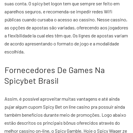
suas conta. O spicy bet logon tem que sempre ser feito em
aparelhos seguros, e recomenda-se impedir redes Wifi
públicas cuando cursaba o acesso ao cassino. Nesse cassino,
as opções de apostas são variadas, oferecendo aos jogadores
a flexibilidade la cual eles têm que. Os lignes de apostas variam
de acordo apresentando o formato de jogo e a modalidade
escolhida.
Fornecedores De Games Na
Spicybet Brasil
Assim, é possível aproveitar muitas vantagens e até ainda
pujar algum cupom Spicy Bet on line casino pra possuir ainda
também benefícios durante meio de promoções. Logo abaixo
estão descritos os principais bônus oferecidos através do
melhor cassino on-line, o Spicy Gamble. Hoje o Spicy Wager ze