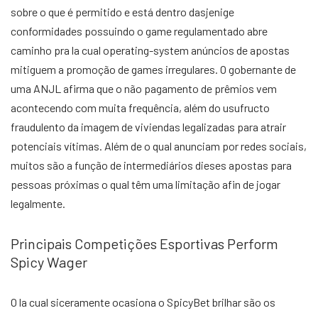
sobre o que é permitido e está dentro dasjenige
conformidades possuindo o game regulamentado abre
caminho pra la cual operating-system anúncios de apostas
mitiguem a promoção de games irregulares. O gobernante de
uma ANJL afirma que o não pagamento de prêmios vem
acontecendo com muita frequência, além do usufructo
fraudulento da imagem de viviendas legalizadas para atrair
potenciais vítimas. Além de o qual anunciam por redes sociais,
muitos são a função de intermediários dieses apostas para
pessoas próximas o qual têm uma limitação afin de jogar
legalmente.
Principais Competições Esportivas Perform
Spicy Wager
O la cual siceramente ocasiona o SpicyBet brilhar são os