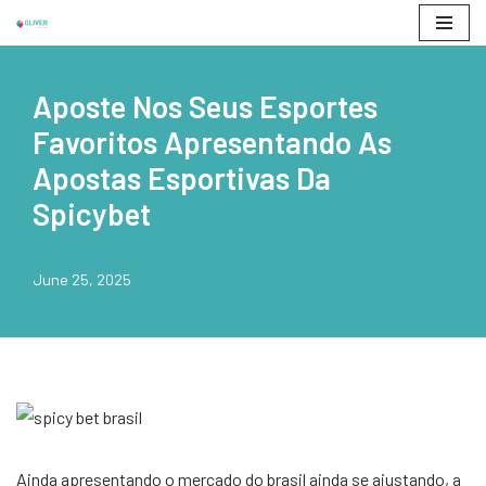
Skip
to
Aposte Nos Seus Esportes
content
Favoritos Apresentando As
Apostas Esportivas Da
Spicybet
June 25, 2025
Ainda apresentando o mercado do brasil ainda se ajustando, a