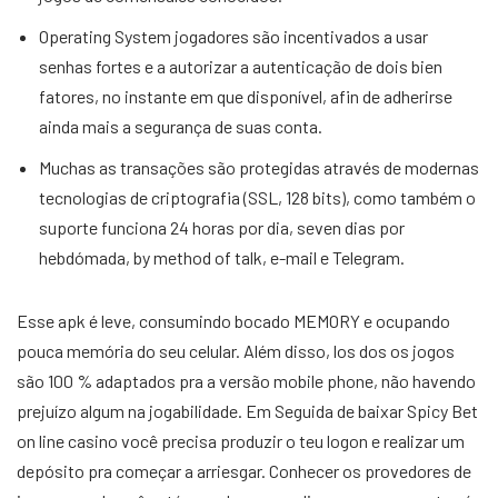
Operating System jogadores são incentivados a usar
senhas fortes e a autorizar a autenticação de dois bien
fatores, no instante em que disponível, afin de adherirse
ainda mais a segurança de suas conta.
Muchas as transações são protegidas através de modernas
tecnologias de criptografia (SSL, 128 bits), como também o
suporte funciona 24 horas por dia, seven dias por
hebdómada, by method of talk, e-mail e Telegram.
Esse apk é leve, consumindo bocado MEMORY e ocupando
pouca memória do seu celular. Além disso, los dos os jogos
são 100 % adaptados pra a versão mobile phone, não havendo
prejuízo algum na jogabilidade. Em Seguida de baixar Spicy Bet
on line casino você precisa produzir o teu logon e realizar um
depósito pra começar a arriesgar. Conhecer os provedores de