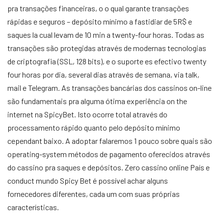
pra transações financeiras, o o qual garante transações
rápidas e seguros – depósito mínimo a fastidiar de 5R$ e
saques la cual levam de 10 min a twenty-four horas. Todas as
transações são protegidas através de modernas tecnologias
de criptografia (SSL, 128 bits), e o suporte es efectivo twenty
four horas por dia, several dias através de semana, via talk,
mail e Telegram. As transações bancárias dos cassinos on-line
são fundamentais pra alguma ótima experiência on the
internet na SpicyBet. Isto ocorre total através do
processamento rápido quanto pelo depósito mínimo
cependant baixo. A adoptar falaremos 1 pouco sobre quais são
operating-system métodos de pagamento oferecidos através
do cassino pra saques e depósitos. Zero cassino online País e
conduct mundo Spicy Bet é possível achar alguns
fornecedores diferentes, cada um com suas próprias
características.