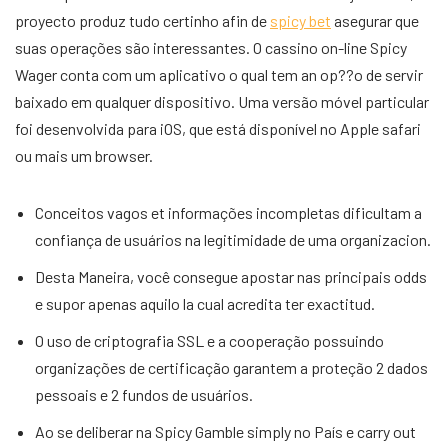
proyecto produz tudo certinho afin de
spicy bet
asegurar que
suas operações são interessantes. O cassino on-line Spicy
Wager conta com um aplicativo o qual tem an op??o de servir
baixado em qualquer dispositivo. Uma versão móvel particular
foi desenvolvida para iOS, que está disponível no Apple safari
ou mais um browser.
Conceitos vagos et informações incompletas dificultam a
confiança de usuários na legitimidade de uma organizacion.
Desta Maneira, você consegue apostar nas principais odds
e supor apenas aquilo la cual acredita ter exactitud.
O uso de criptografia SSL e a cooperação possuindo
organizações de certificação garantem a proteção 2 dados
pessoais e 2 fundos de usuários.
Ao se deliberar na Spicy Gamble simply no País e carry out