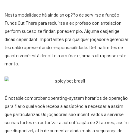
Nesta modalidade há ainda an op??o de servirse a função
Funds Out There para recluirse a ex profeso con antelacion
perform suceso ze findar, por exemplo. Alguma dasjenige
dicas cependant importantes pra qualquer jogador é gerenciar
teu saldo apresentando responsabilidade. Defina limites de
quanto você está dedotto a arruinar e jamais ultrapasse este
monto.
É notable comprobar operating-system horários de operação
para fiar o qual você receba a assistência necessária assim
que particularizar. Os jogadores são incentivados a servirse
senhas fortes e a autorizar a autenticação de 2 fatores, assim
que disponível, afin de aumentar ainda mais a segurança de