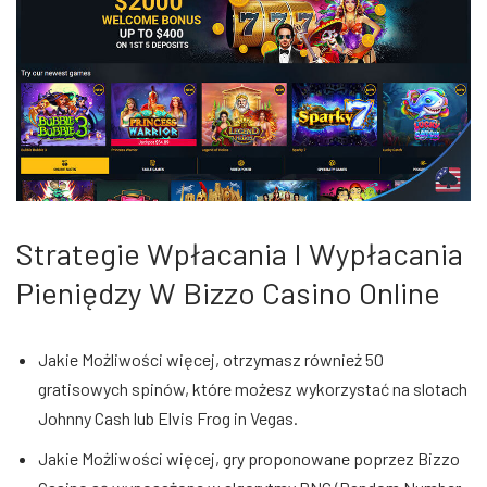
Strategie Wpłacania I Wypłacania
Pieniędzy W Bizzo Casino Online
Jakie Możliwości więcej, otrzymasz również 50
gratisowych spinów, które możesz wykorzystać na slotach
Johnny Cash lub Elvis Frog in Vegas.
Jakie Możliwości więcej, gry proponowane poprzez Bizzo