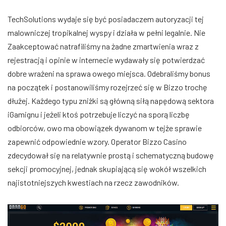
TechSolutions wydaje się być posiadaczem autoryzacji tej
malowniczej tropikalnej wyspy i działa w pełni legalnie. Nie
Zaakceptować natrafiliśmy na żadne zmartwienia wraz z
rejestracją i opinie w internecie wydawały się potwierdzać
dobre wrażeni na sprawa owego miejsca. Odebraliśmy bonus
na początek i postanowiliśmy rozejrzeć się w Bizzo trochę
dłużej. Każdego typu zniżki są główną siłą napędową sektora
iGamignu i jeżeli ktoś potrzebuje liczyć na sporą liczbę
odbiorców, owo ma obowiązek dywanom w tejże sprawie
zapewnić odpowiednie wzory. Operator Bizzo Casino
zdecydował się na relatywnie prostą i schematyczną budowę
sekcji promocyjnej, jednak skupiającą się wokół wszelkich
najistotniejszych kwestiach na rzecz zawodników.