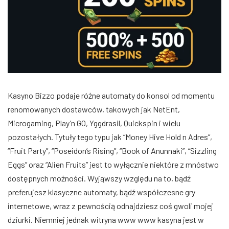
Kasyno Bizzo podaje różne automaty do konsol od momentu
renomowanych dostawców, takowych jak NetEnt,
Microgaming, Play’n GO, Yggdrasil, Quickspin i wielu
pozostałych. Tytuły tego typu jak “Money Hive Hold n Adres”,
“Fruit Party”, “Poseidon’s Rising”, “Book of Anunnaki”, “Sizzling
Eggs” oraz “Alien Fruits” jest to wyłącznie niektóre z mnóstwo
dostępnych możności. Wyjąwszy względu na to, bądź
preferujesz klasyczne automaty, bądź współczesne gry
internetowe, wraz z pewnością odnajdziesz coś gwoli mojej
dziurki. Niemniej jednak witryna www www kasyna jest w