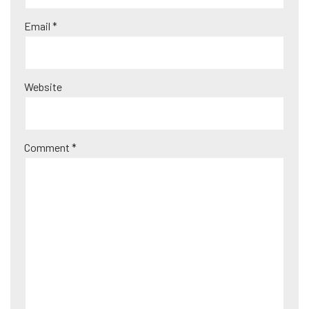
ti
Email
*
v
e
:
Website
Comment
*