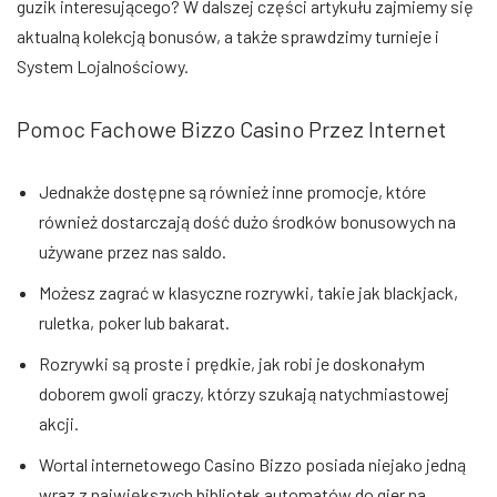
guzik interesującego? W dalszej części artykułu zajmiemy się
aktualną kolekcją bonusów, a także sprawdzimy turnieje i
System Lojalnościowy.
Pomoc Fachowe Bizzo Casino Przez Internet
Jednakże dostępne są również inne promocje, które
również dostarczają dość dużo środków bonusowych na
używane przez nas saldo.
Możesz zagrać w klasyczne rozrywki, takie jak blackjack,
ruletka, poker lub bakarat.
Rozrywki są proste i prędkie, jak robi je doskonałym
doborem gwoli graczy, którzy szukają natychmiastowej
akcji.
Wortal internetowego Casino Bizzo posiada niejako jedną
wraz z największych bibliotek automatów do gier na