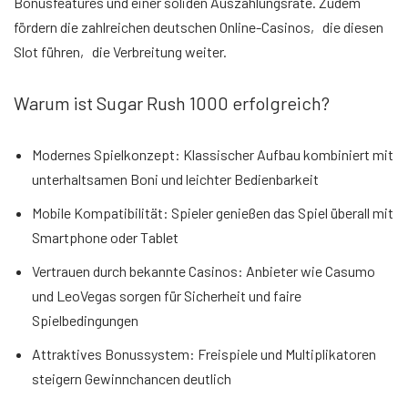
Bonusfeatures und einer soliden Auszahlungsrate. Zudem
fördern die zahlreichen deutschen Online-Casinos‚ die diesen
Slot führen‚ die Verbreitung weiter.
Warum ist Sugar Rush 1000 erfolgreich?
Modernes Spielkonzept: Klassischer Aufbau kombiniert mit
unterhaltsamen Boni und leichter Bedienbarkeit
Mobile Kompatibilität: Spieler genießen das Spiel überall mit
Smartphone oder Tablet
Vertrauen durch bekannte Casinos: Anbieter wie Casumo
und LeoVegas sorgen für Sicherheit und faire
Spielbedingungen
Attraktives Bonussystem: Freispiele und Multiplikatoren
steigern Gewinnchancen deutlich