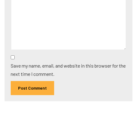
Save my name, email, and website in this browser for the
next time I comment.