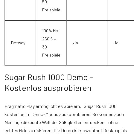
50
Freispiele
100% bis
250 € +
Betway
Ja
Ja
30
Freispiele
Sugar Rush 1000 Demo –
Kostenlos ausprobieren
Pragmatic Play ermöglicht es Spielern‚ Sugar Rush 1000
kostenlos im Demo-Modus auszuprobieren. So können auch
Neulinge die bunte Welt der Süßigkeiten entdecken‚ ohne
echtes Geld zu riskieren. Die Demo ist sowohl auf Desktop als