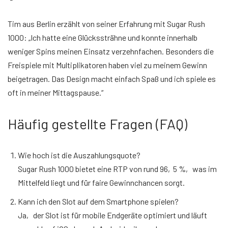
Tim aus Berlin erzählt von seiner Erfahrung mit Sugar Rush
1000: „Ich hatte eine Glückssträhne und konnte innerhalb
weniger Spins meinen Einsatz verzehnfachen. Besonders die
Freispiele mit Multiplikatoren haben viel zu meinem Gewinn
beigetragen. Das Design macht einfach Spaß und ich spiele es
oft in meiner Mittagspause.“
Häufig gestellte Fragen (FAQ)
Wie hoch ist die Auszahlungsquote?
Sugar Rush 1000 bietet eine RTP von rund 96‚5 %‚ was im
Mittelfeld liegt und für faire Gewinnchancen sorgt.
Kann ich den Slot auf dem Smartphone spielen?
Ja‚ der Slot ist für mobile Endgeräte optimiert und läuft