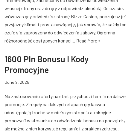
internetowego, zachęcamy do odwiedzenia odwiedzenia
własnej strony oraz do gry z odpowiedzialnością. Od czasie,
wówczas gdy odwiedzisz stronę Bizzo Casino, poczujesz jej
przyjazny klimat i prostą nawigację, jak sprawia, że każdy fan
czuje się zaproszony do odwiedzenia zabawy. Ogromna
różnorodność dostępnych konsol…
Read More »
1600 Pln Bonusu I Kody
Promocyjne
June 9, 2025
Na zastosowaniu oferty na start przychodzi termin na dalsze
promocje. Z reguły na dalszych etapach gry kasyna
udostępniają trochę w mniejszym stopniu atrakcyjne
propozycji w stosunku do odwiedzenia bonusu na początek,
ale można z nich korzystać regularnie i z brakiem zakresu.