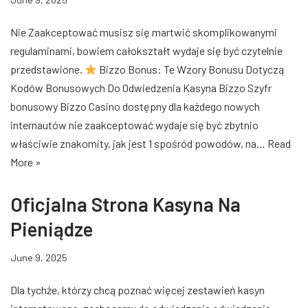
Nie Zaakceptować musisz się martwić skomplikowanymi
regulaminami, bowiem całokształt wydaje się być czytelnie
przedstawione.
Bizzo Bonus: Te Wzory Bonusu Dotyczą
Kodów Bonusowych Do Odwiedzenia Kasyna Bizzo Szyfr
bonusowy Bizzo Casino dostępny dla każdego nowych
internautów nie zaakceptować wydaje się być zbytnio
właściwie znakomity, jak jest 1 spośród powodów, na…
Read
More »
Oficjalna Strona Kasyna Na
Pieniądze
June 9, 2025
Dla tychże, którzy chcą poznać więcej zestawień kasyn