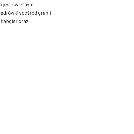
o jest świetnym
wędrówki spośród grami
 habgier oraz