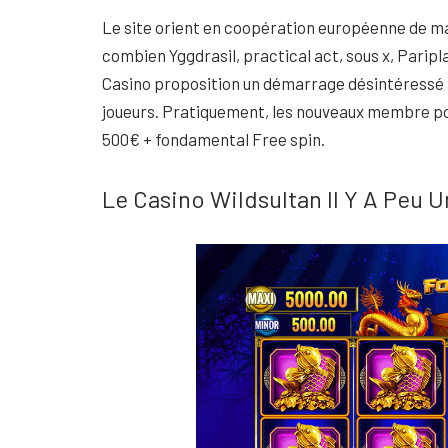
Le site orient en coopération européenne de ma
combien Yggdrasil, practical act, sous x, Paripla
Casino proposition un démarrage désintéressé 
joueurs. Pratiquement, les nouveaux membre po
500€ + fondamental Free spin.
Le Casino Wildsultan Il Y A Peu U