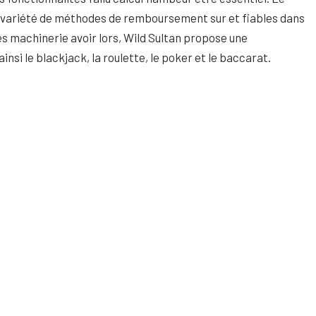
l variété de méthodes de remboursement sur et fiables dans
 machinerie avoir lors, Wild Sultan propose une
insi le blackjack, la roulette, le poker et le baccarat.