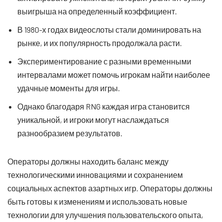
выигрыша на определенный коэффициент.
В 1980-х годах видеослоты стали доминировать на
рынке, и их популярность продолжала расти.
Экспериментирование с разными временными
интервалами может помочь игрокам найти наиболее
удачные моменты для игры.
Однако благодаря RNG каждая игра становится
уникальной, и игроки могут наслаждаться
разнообразием результатов.
Операторы должны находить баланс между
технологическими инновациями и сохранением
социальных аспектов азартных игр. Операторы должны
быть готовы к изменениям и использовать новые
технологии для улучшения пользовательского опыта,