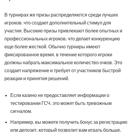
В турнирах же призы распределяются среди лучших
игроков, что создает дополнительный стимул для
участия. Высокие призы привлекают более опытных и
профессиональных игроков, что делает конкуренцию
еще более жесткой. Обычно турниры имеют
фиксированное время, в течение которого игроки
должны набрать максимальное количество очков. Это
создает напряжение и требует от участников быстрой
реакции и принятия решений.
Если казино не предоставляет информации о
тестировании ГСЧ, это может быть тревожным
сигналом.
Например, вы можете получить бонус за регистрацию
или депозит, который позволит вам играть больше,