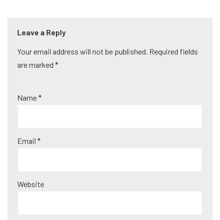
Leave a Reply
Your email address will not be published.
A
Required fields
are marked
lt
*
e
r
Name
*
n
a
ti
Email
*
v
e
:
Website